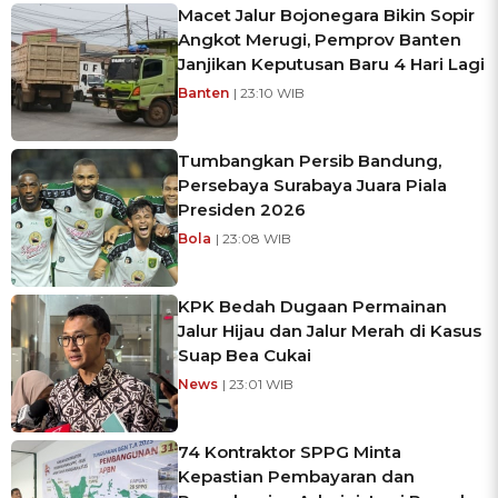
Macet Jalur Bojonegara Bikin Sopir
Angkot Merugi, Pemprov Banten
Janjikan Keputusan Baru 4 Hari Lagi
Banten
| 23:10 WIB
Tumbangkan Persib Bandung,
Persebaya Surabaya Juara Piala
Presiden 2026
Bola
| 23:08 WIB
KPK Bedah Dugaan Permainan
Jalur Hijau dan Jalur Merah di Kasus
Suap Bea Cukai
News
| 23:01 WIB
74 Kontraktor SPPG Minta
Kepastian Pembayaran dan