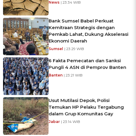
News
| 23:34 WIB
Bank Sumsel Babel Perkuat
Kemitraan Strategis dengan
Pemkab Lahat, Dukung Akselerasi
Ekonomi Daerah
Sumsel
| 23:29 WIB
6 Fakta Pemecatan dan Sanksi
Pungli 4 ASN di Pemprov Banten
Banten
| 23:21 WIB
Usut Mutilasi Depok, Polisi
Temukan HP Pelaku Tergabung
dalam Grup Komunitas Gay
Jabar
| 23:14 WIB