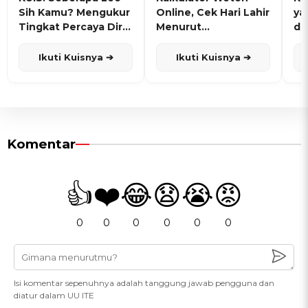
Sih Kamu? Mengukur
Online, Cek Hari Lahir
ya
Tingkat Percaya Diri
Menurut
de
dan Karisma
Penanggalan Jawa
Ikuti Kuisnya ➔
Ikuti Kuisnya ➔
Komentar
👍
❤️
😂
😧
😭
😡
0
0
0
0
0
0
Isi komentar sepenuhnya adalah tanggung jawab pengguna dan
diatur dalam UU ITE