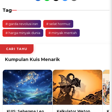
Tag
# garda revolusi iran
# selat hormuz
# harga minyak dunia
# minyak mentah
CARI TAHU
Kumpulan Kuis Menarik
KUIS: Seberapa Leo
Kalkulator Weton
KU