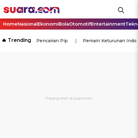
Home
Nasional
Ekonomi
Bola
Otomotif
Entertainment
Tekn
🔥 Trending
Pencairan Pip
Pemain Keturunan Indo