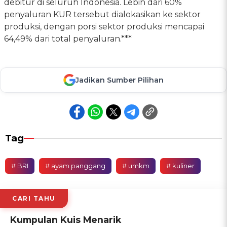
debitur di seluruh Indonesia. Lebih dari 60%
penyaluran KUR tersebut dialokasikan ke sektor
produksi, dengan porsi sektor produksi mencapai
64,49% dari total penyaluran.***
Jadikan Sumber Pilihan
Tag
# BRI
# ayam panggang
# umkm
# kuliner
CARI TAHU
Kumpulan Kuis Menarik