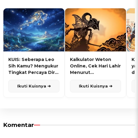
KUIS: Seberapa Leo
Kalkulator Weton
KU
Sih Kamu? Mengukur
Online, Cek Hari Lahir
ya
Tingkat Percaya Diri
Menurut
de
dan Karisma
Penanggalan Jawa
Ikuti Kuisnya ➔
Ikuti Kuisnya ➔
Komentar