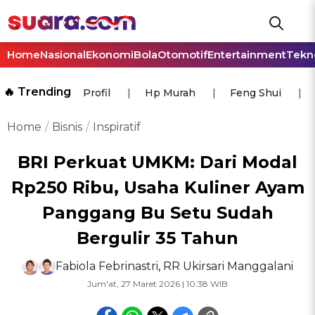
Home
Nasional
Ekonomi
Bola
Otomotif
Entertainment
Tekn
🔥 Trending
Profil
Hp Murah
Feng Shui
Home
Bisnis
Inspiratif
BRI Perkuat UMKM: Dari Modal
Rp250 Ribu, Usaha Kuliner Ayam
Panggang Bu Setu Sudah
Bergulir 35 Tahun
Fabiola Febrinastri
,
RR Ukirsari Manggalani
Jum'at, 27 Maret 2026 | 10:38 WIB