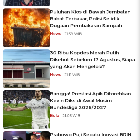
Puluhan Kios di Bawah Jembatan
Babat Terbakar, Polisi Selidiki
Dugaan Pembakaran Sampah
News
| 21:39 WIB
30 Ribu Kopdes Merah Putih
Dikebut Sebelum 17 Agustus, Siapa
yang Akan Mengelola?
News
| 21:11 WIB
Bangga! Prestasi Apik Ditorehkan
Kevin Diks di Awal Musim
Bundesliga 2026/2027
Bola
| 21:05 WIB
Prabowo Puji Sepatu Inovasi BRIN