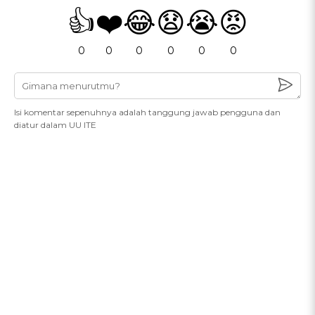
👍
❤️
😂
😧
😭
😡
0
0
0
0
0
0
Isi komentar sepenuhnya adalah tanggung jawab pengguna dan
diatur dalam UU ITE