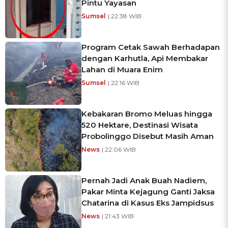
Pintu Yayasan
Sumsel
| 22:38 WIB
Program Cetak Sawah Berhadapan
dengan Karhutla, Api Membakar
Lahan di Muara Enim
Sumsel
| 22:16 WIB
Kebakaran Bromo Meluas hingga
520 Hektare, Destinasi Wisata
Probolinggo Disebut Masih Aman
News
| 22:06 WIB
Pernah Jadi Anak Buah Nadiem,
Pakar Minta Kejagung Ganti Jaksa
Chatarina di Kasus Eks Jampidsus
News
| 21:43 WIB