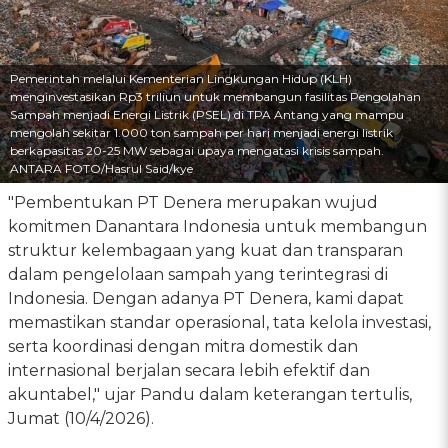
Pemerintah melalui Kementerian Lingkungan Hidup (KLH)
menginvestasikan Rp3 triliun untuk membangun fasilitas Pengolahan
Sampah menjadi Energi Listrik (PSEL) di TPA Antang yang mampu
mengolah sekitar 1.000 ton sampah per hari menjadi energi listrik
berkapasitas 20-25 MW sebagai upaya mengatasi krisis sampah.
ANTARA FOTO/Hasrul Said/kye
"Pembentukan PT Denera merupakan wujud
komitmen Danantara Indonesia untuk membangun
struktur kelembagaan yang kuat dan transparan
dalam pengelolaan sampah yang terintegrasi di
Indonesia. Dengan adanya PT Denera, kami dapat
memastikan standar operasional, tata kelola investasi,
serta koordinasi dengan mitra domestik dan
internasional berjalan secara lebih efektif dan
akuntabel," ujar Pandu dalam keterangan tertulis,
Jumat (10/4/2026).