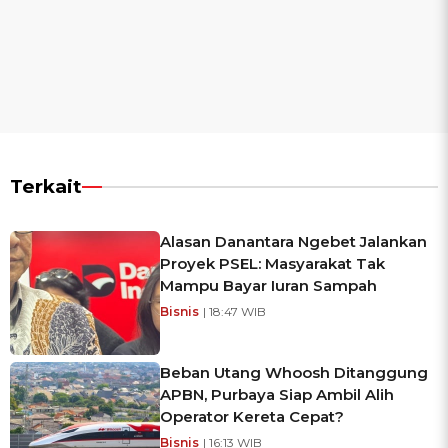
Terkait
Alasan Danantara Ngebet Jalankan
Proyek PSEL: Masyarakat Tak
Mampu Bayar Iuran Sampah
Bisnis
| 18:47 WIB
Beban Utang Whoosh Ditanggung
APBN, Purbaya Siap Ambil Alih
Operator Kereta Cepat?
Bisnis
| 16:13 WIB