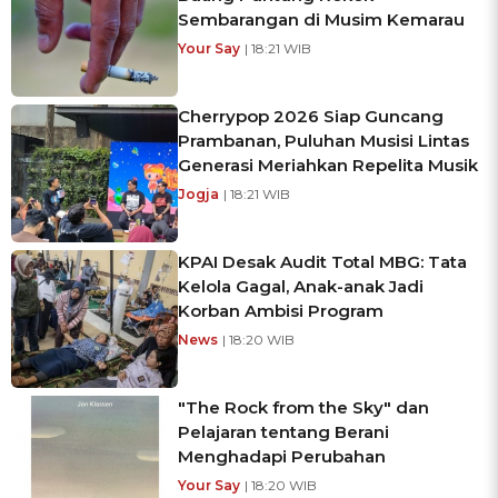
Sembarangan di Musim Kemarau
Your Say
| 18:21 WIB
Cherrypop 2026 Siap Guncang
Prambanan, Puluhan Musisi Lintas
Generasi Meriahkan Repelita Musik
Jogja
| 18:21 WIB
KPAI Desak Audit Total MBG: Tata
Kelola Gagal, Anak-anak Jadi
Korban Ambisi Program
News
| 18:20 WIB
"The Rock from the Sky" dan
Pelajaran tentang Berani
Menghadapi Perubahan
Your Say
| 18:20 WIB