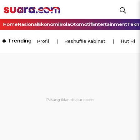
Home
Nasional
Ekonomi
Bola
Otomotif
Entertainment
Tekn
🔥 Trending
Profil
Reshuffle Kabinet
Hut Ri