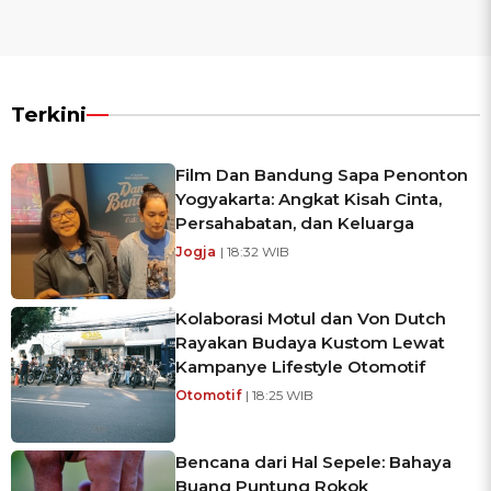
Terkini
Film Dan Bandung Sapa Penonton
Yogyakarta: Angkat Kisah Cinta,
Persahabatan, dan Keluarga
Jogja
| 18:32 WIB
Kolaborasi Motul dan Von Dutch
Rayakan Budaya Kustom Lewat
Kampanye Lifestyle Otomotif
Otomotif
| 18:25 WIB
Bencana dari Hal Sepele: Bahaya
Buang Puntung Rokok