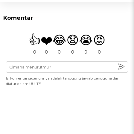
Komentar
👍
❤️
😂
😧
😭
😡
0
0
0
0
0
0
Isi komentar sepenuhnya adalah tanggung jawab pengguna dan
diatur dalam UU ITE