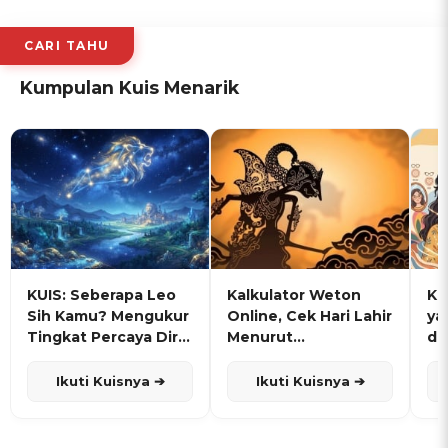
CARI TAHU
Kumpulan Kuis Menarik
KUIS: Seberapa Leo
Kalkulator Weton
KU
Sih Kamu? Mengukur
Online, Cek Hari Lahir
ya
Tingkat Percaya Diri
Menurut
de
dan Karisma
Penanggalan Jawa
Ikuti Kuisnya ➔
Ikuti Kuisnya ➔