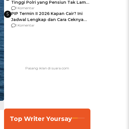
Tinggi Polri yang Pensiun Tak Lama
Usai Jadi Brigjen
1 Komentar
PIP Termin II 2026 Kapan Cair? Ini
5
Jadwal Lengkap dan Cara Ceknya
agar Dana Tidak Hangus!
1 Komentar
Top Writer Yoursay