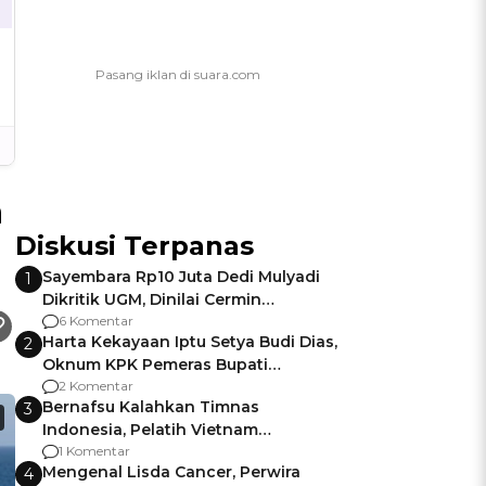
a
Diskusi Terpanas
Sayembara Rp10 Juta Dedi Mulyadi
1
Dikritik UGM, Dinilai Cermin
Gagalnya Negara Jamin Keamanan
6 Komentar
Harta Kekayaan Iptu Setya Budi Dias,
2
Oknum KPK Pemeras Bupati
Pemalang
2 Komentar
Bernafsu Kalahkan Timnas
3
Indonesia, Pelatih Vietnam
Berencana Pakai Jimat di Pakansari
1 Komentar
Mengenal Lisda Cancer, Perwira
4