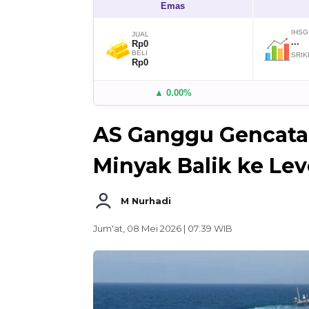
Emas
IHSG
JUAL
...
Rp0
BELI
SRIK
Rp0
▲ 0.00%
AS Ganggu Gencatan
Minyak Balik ke Lev
M Nurhadi
Jum'at, 08 Mei 2026 | 07:39 WIB