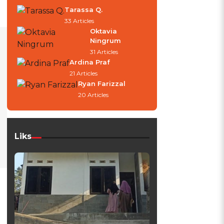
Tarassa Q.
33 Articles
Oktavia
Ningrum
31 Articles
Ardina Praf
21 Articles
Ryan Farizzal
20 Articles
Liks