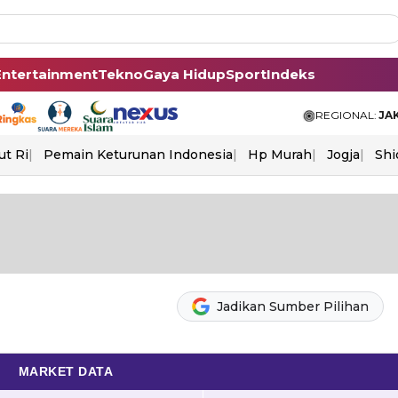
Entertainment
Tekno
Gaya Hidup
Sport
Indeks
REGIONAL:
JA
ut Ri
Pemain Keturunan Indonesia
Hp Murah
Jogja
Shi
Jadikan Sumber Pilihan
MARKET DATA