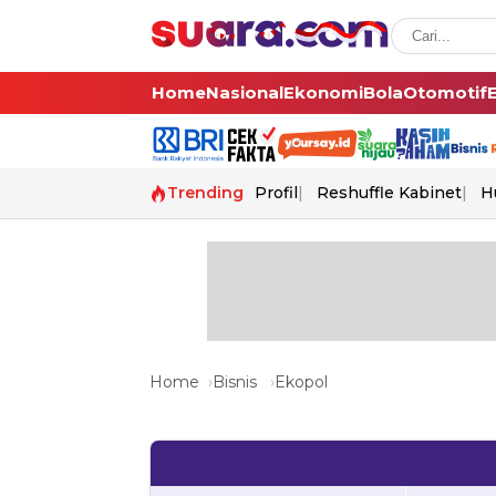
Home
Nasional
Ekonomi
Bola
Otomotif
Trending
Profil
Reshuffle Kabinet
H
Home
Bisnis
Ekopol