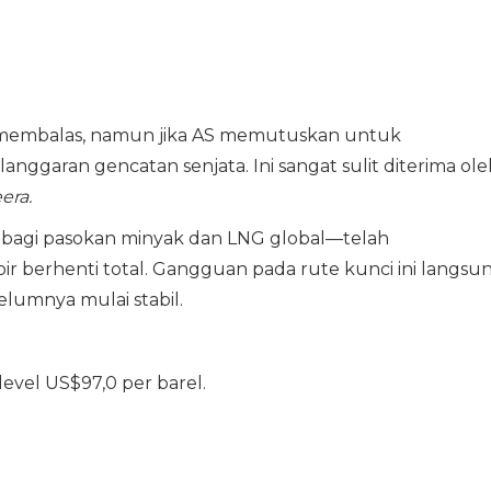
g membalas, namun jika AS memutuskan untuk
nggaran gencatan senjata. Ini sangat sulit diterima ole
era.
 bagi pasokan minyak dan LNG global—telah
r berhenti total. Gangguan pada rute kunci ini langsu
lumnya mulai stabil.
evel US$97,0 per barel.