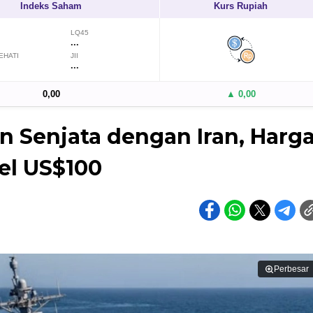
Indeks Saham
Kurs Rupiah
LQ45
...
EHATI
JII
...
0,00
▲ 0,00
 Senjata dengan Iran, Harg
el US$100
Perbesar