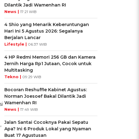
Dilantik Jadi Wamenhan RI
News |
17:21 WIB
4 Shio yang Menarik Keberuntungan
Hari Ini 5 Agustus 2026: Segalanya
Berjalan Lancar
Lifestyle |
06:37 WIB
4 HP Redmi Memori 256 GB dan Kamera
Jernih Harga Rp1 Jutaan, Cocok untuk
Multitasking
Tekno |
09:29 WIB
Bocoran Reshuffle Kabinet Agustus:
Norman Joesoef Bakal Dilantik Jadi
Wamenhan RI
si
News |
17:49 WIB
Jalan Santai Cocoknya Pakai Sepatu
,
Apa? Ini 6 Produk Lokal yang Nyaman
Buat 17 Agustusan