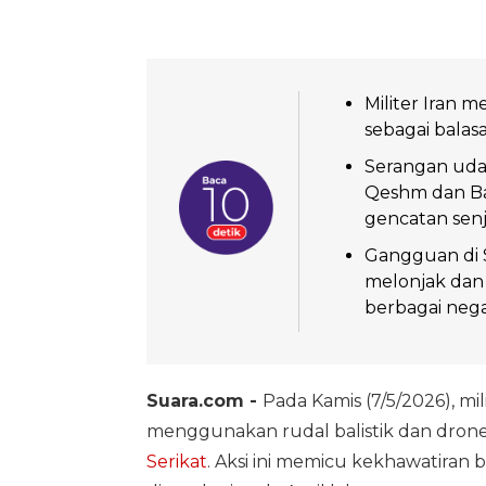
Militer Iran 
sebagai balas
Serangan udar
Qeshm dan Ba
gencatan senja
Gangguan di 
melonjak dan 
berbagai nega
Suara.com -
Pada Kamis (7/5/2026), mil
menggunakan rudal balistik dan dron
Serikat
. Aksi ini memicu kekhawatiran 