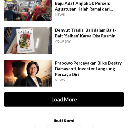
Baju Adat Anjlok 50 Persen:
Agustusan Kalah Ramai dari
Kartini
NEWS
Denyut Tradisi Bali dalam Bait-
Bait 'Saiban' Karya Oka Rusmini
YOUR SAY
Prabowo Percayakan BI ke Destry
Damayanti, Investor Langsung
Percaya Diri
NEWS
Load More
Ikuti Kami