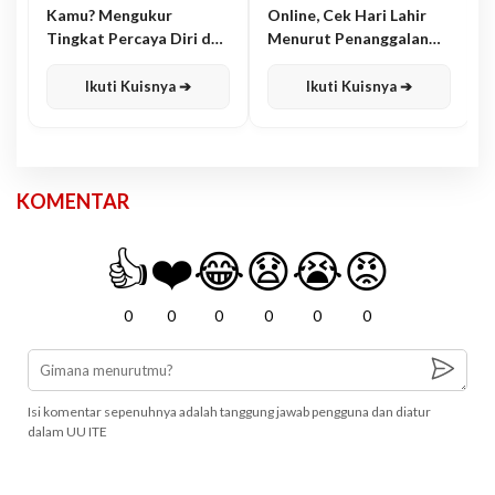
Kamu? Mengukur
Online, Cek Hari Lahir
Tingkat Percaya Diri dan
Menurut Penanggalan
Karisma
Jawa
Ikuti Kuisnya ➔
Ikuti Kuisnya ➔
KOMENTAR
👍
❤️
😂
😧
😭
😡
0
0
0
0
0
0
Isi komentar sepenuhnya adalah tanggung jawab pengguna dan diatur
dalam UU ITE