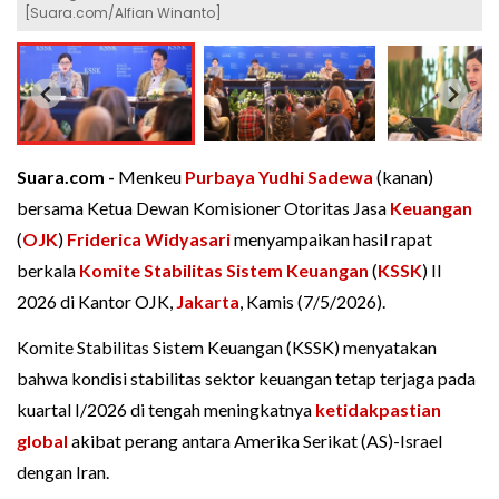
[Suara.com/Alfian Winanto]
Suara.com -
Menkeu
Purbaya Yudhi Sadewa
(kanan)
bersama Ketua Dewan Komisioner Otoritas Jasa
Keuangan
(
OJK
)
Friderica Widyasari
menyampaikan hasil rapat
berkala
Komite Stabilitas Sistem Keuangan
(
KSSK
) II
2026 di Kantor OJK,
Jakarta
, Kamis (7/5/2026).
Komite Stabilitas Sistem Keuangan (KSSK) menyatakan
bahwa kondisi stabilitas sektor keuangan tetap terjaga pada
kuartal I/2026 di tengah meningkatnya
ketidakpastian
global
akibat perang antara Amerika Serikat (AS)-Israel
dengan Iran.