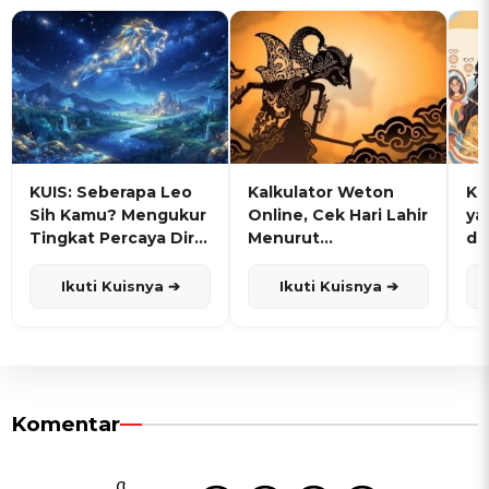
KUIS: Seberapa Leo
Kalkulator Weton
KU
Sih Kamu? Mengukur
Online, Cek Hari Lahir
ya
Tingkat Percaya Diri
Menurut
de
dan Karisma
Penanggalan Jawa
Ikuti Kuisnya ➔
Ikuti Kuisnya ➔
Komentar