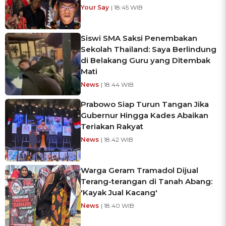
Your Say
| 18:45 WIB
Siswi SMA Saksi Penembakan
Sekolah Thailand: Saya Berlindung
di Belakang Guru yang Ditembak
Mati
News
| 18:44 WIB
Prabowo Siap Turun Tangan Jika
Gubernur Hingga Kades Abaikan
Teriakan Rakyat
News
| 18:42 WIB
Warga Geram Tramadol Dijual
Terang-terangan di Tanah Abang:
'Kayak Jual Kacang'
News
| 18:40 WIB