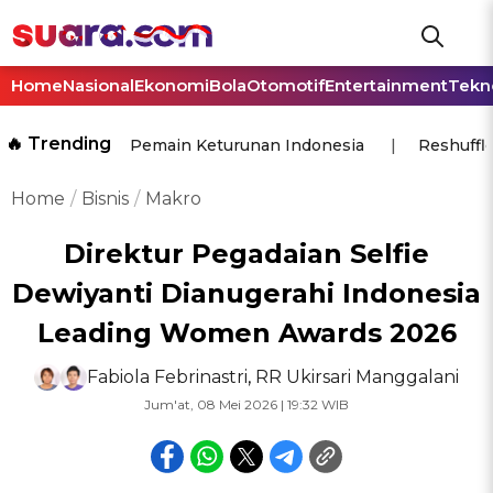
Home
Nasional
Ekonomi
Bola
Otomotif
Entertainment
Tekn
🔥 Trending
Pemain Keturunan Indonesia
Reshuffl
Home
Bisnis
Makro
Direktur Pegadaian Selfie
Dewiyanti Dianugerahi Indonesia
Leading Women Awards 2026
Fabiola Febrinastri
,
RR Ukirsari Manggalani
Jum'at, 08 Mei 2026 | 19:32 WIB