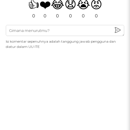
👍
❤️
😂
😧
😭
😡
0
0
0
0
0
0
Isi komentar sepenuhnya adalah tanggung jawab pengguna dan
diatur dalam UU ITE