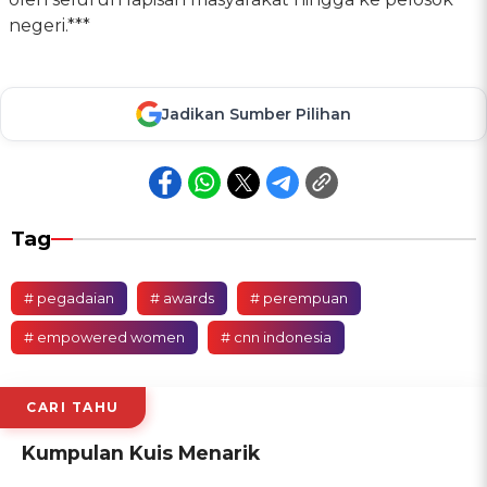
negeri.***
Jadikan Sumber Pilihan
Tag
# pegadaian
# awards
# perempuan
# empowered women
# cnn indonesia
CARI TAHU
Kumpulan Kuis Menarik