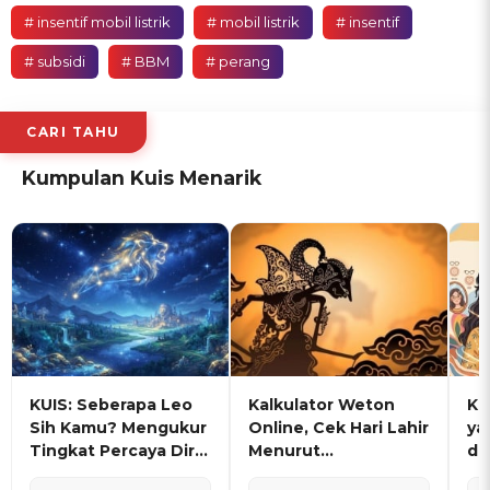
# insentif mobil listrik
# mobil listrik
# insentif
# subsidi
# BBM
# perang
CARI TAHU
Kumpulan Kuis Menarik
KUIS: Seberapa Leo
Kalkulator Weton
KU
Sih Kamu? Mengukur
Online, Cek Hari Lahir
ya
Tingkat Percaya Diri
Menurut
de
dan Karisma
Penanggalan Jawa