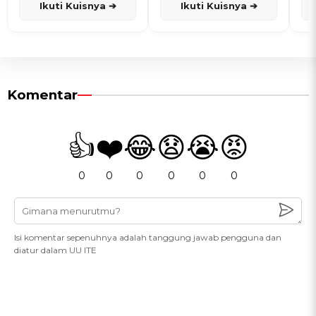
Ikuti Kuisnya ➔
Ikuti Kuisnya ➔
Komentar
👍
❤️
😂
😧
😭
😡
0
0
0
0
0
0
Isi komentar sepenuhnya adalah tanggung jawab pengguna dan
diatur dalam UU ITE