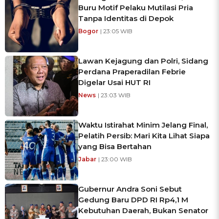
Buru Motif Pelaku Mutilasi Pria
Tanpa Identitas di Depok
Bogor
| 23:05 WIB
Lawan Kejagung dan Polri, Sidang
Perdana Praperadilan Febrie
Digelar Usai HUT RI
News
| 23:03 WIB
Waktu Istirahat Minim Jelang Final,
Pelatih Persib: Mari Kita Lihat Siapa
yang Bisa Bertahan
Jabar
| 23:00 WIB
Gubernur Andra Soni Sebut
Gedung Baru DPD RI Rp4,1 M
Kebutuhan Daerah, Bukan Senator