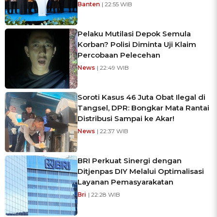
Banten
| 22:55 WIB
Pelaku Mutilasi Depok Semula
Korban? Polisi Diminta Uji Klaim
Percobaan Pelecehan
News
| 22:49 WIB
Soroti Kasus 46 Juta Obat Ilegal di
Tangsel, DPR: Bongkar Mata Rantai
Distribusi Sampai ke Akar!
News
| 22:37 WIB
BRI Perkuat Sinergi dengan
Ditjenpas DIY Melalui Optimalisasi
Layanan Pemasyarakatan
Bri
| 22:28 WIB