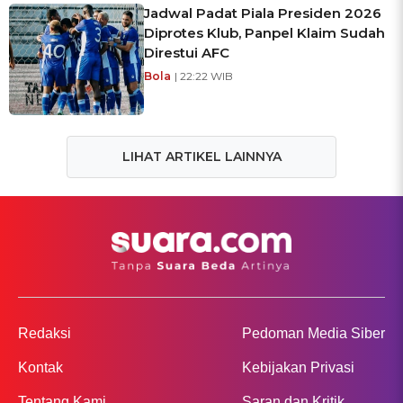
Jadwal Padat Piala Presiden 2026
Diprotes Klub, Panpel Klaim Sudah
Direstui AFC
Bola
| 22:22 WIB
LIHAT ARTIKEL LAINNYA
Redaksi
Pedoman Media Siber
Kontak
Kebijakan Privasi
Tentang Kami
Saran dan Kritik