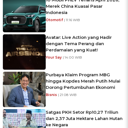
Merek China Kuasai Pasar
Indonesia
Otomotif
| 11:16 WIB
Avatar: Live Action yang Hadir
dengan Tema Perang dan
Perdamaian yang Kuat!
Your Say
| 14:00 WIB
Purbaya Klaim Program MBG
hingga Kopdes Merah Putih Mulai
Dorong Pertumbuhan Ekonomi
Bisnis
| 21:08 WIB
Satgas PKH Setor Rp10,27 Triliun
dan 2,37 Juta Hektare Lahan Hutan
ke Negara