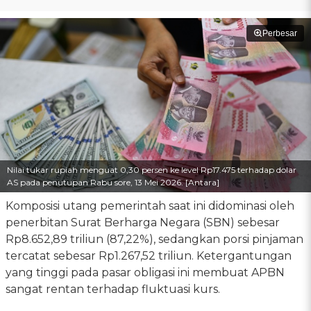
Perbesar
Nilai tukar rupiah menguat 0,30 persen ke level Rp17.475 terhadap dolar
AS pada penutupan Rabu sore, 13 Mei 2026. [Antara]
Komposisi utang pemerintah saat ini didominasi oleh
penerbitan Surat Berharga Negara (SBN) sebesar
Rp8.652,89 triliun (87,22%), sedangkan porsi pinjaman
tercatat sebesar Rp1.267,52 triliun. Ketergantungan
yang tinggi pada pasar obligasi ini membuat APBN
sangat rentan terhadap fluktuasi kurs.