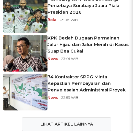
Persebaya Surabaya Juara Piala
Presiden 2026
Bola
| 23:08 WIB
KPK Bedah Dugaan Permainan
Jalur Hijau dan Jalur Merah di Kasus
Suap Bea Cukai
News
| 23:01 WIB
74 Kontraktor SPPG Minta
Kepastian Pembayaran dan
Penyelesaian Administrasi Proyek
News
| 22:53 WIB
LIHAT ARTIKEL LAINNYA