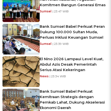
Komitmen Bangun Generasi Emas
Sumsel
| 23:47 WIB
Bank Sumsel Babel Perkuat Peran
Dukung 100.000 Sultan Muda,
Perluas Inklusi Keuangan Sumsel
Sumsel
| 23:39 WIB
El Nino 2026 Lampaui Level Kuat,
Abdul Azis Desak Pemerintah
Serius Atasi Kekeringan
News
| 23:34 WIB
Bank Sumsel Babel Perkuat
Kemitraan Strategis dengan
Pemkab Lahat, Dukung Akselerasi
Ekonomi Daerah