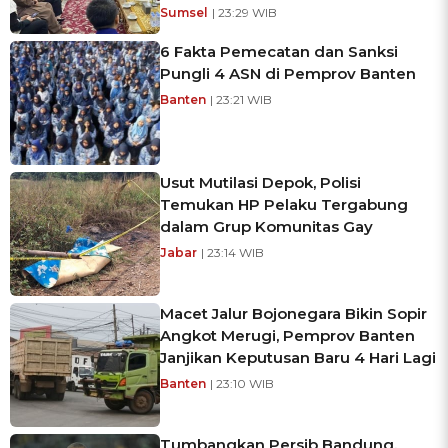
Sumsel
| 23:29 WIB
6 Fakta Pemecatan dan Sanksi
Pungli 4 ASN di Pemprov Banten
Banten
| 23:21 WIB
Usut Mutilasi Depok, Polisi
Temukan HP Pelaku Tergabung
dalam Grup Komunitas Gay
Jabar
| 23:14 WIB
Macet Jalur Bojonegara Bikin Sopir
Angkot Merugi, Pemprov Banten
Janjikan Keputusan Baru 4 Hari Lagi
Banten
| 23:10 WIB
Tumbangkan Persib Bandung,