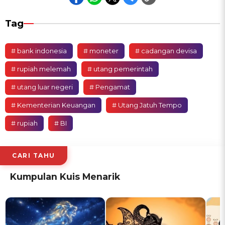
Tag
# bank indonesia
# moneter
# cadangan devisa
# rupiah melemah
# utang pemerintah
# utang luar negeri
# Pengamat
# Kementerian Keuangan
# Utang Jatuh Tempo
# rupiah
# BI
CARI TAHU
Kumpulan Kuis Menarik