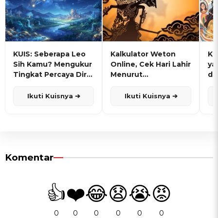
KUIS: Seberapa Leo
Kalkulator Weton
KU
Sih Kamu? Mengukur
Online, Cek Hari Lahir
ya
Tingkat Percaya Diri
Menurut
de
dan Karisma
Penanggalan Jawa
Ikuti Kuisnya ➔
Ikuti Kuisnya ➔
Komentar
👍
❤️
😂
😧
😭
😡
0
0
0
0
0
0