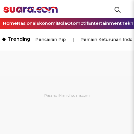
Home
Nasional
Ekonomi
Bola
Otomotif
Entertainment
Tekn
🔥 Trending
Pencairan Pip
Pemain Keturunan Indo