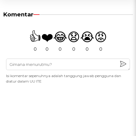
Komentar
👍
❤️
😂
😧
😭
😡
0
0
0
0
0
0
Isi komentar sepenuhnya adalah tanggung jawab pengguna dan
diatur dalam UU ITE