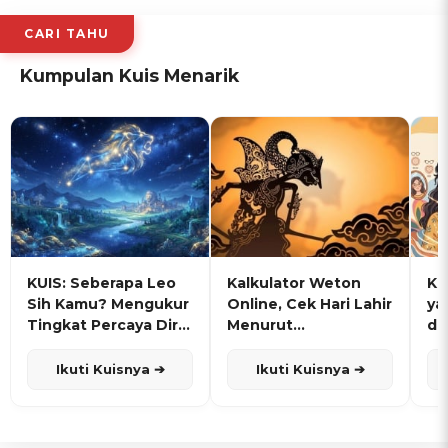
CARI TAHU
Kumpulan Kuis Menarik
KUIS: Seberapa Leo
Kalkulator Weton
KU
Sih Kamu? Mengukur
Online, Cek Hari Lahir
ya
Tingkat Percaya Diri
Menurut
de
dan Karisma
Penanggalan Jawa
Ikuti Kuisnya ➔
Ikuti Kuisnya ➔