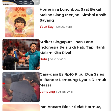
Home in a Lunchbox: Saat Bekal
Makan Siang Menjadi Simbol Kasih
Sayang
Your Say
| 09:00 WIB
Striker Singapura Ilhan Fandi:
Indonesia Selalu di Hati, Tapi Nanti
Malam Kita Rival
Bola
| 09:00 WIB
Gara-gara Es Rp10 Ribu, Dua Sales
di Bandar Lampung Nyaris Diamuk
Massa
Lampung
| 08:58 WIB
Iran Ancam Blokir Selat Hormuz,