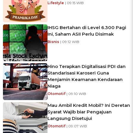
Lifestyle
| 09:15 WIB
IHSG Bertahan di Level 6.300 Pagi
Ini, Saham ASII Perlu Disimak
Bisnis
| 09:12 WIB
Hino Terapkan Digitalisasi PDI dan
Standarisasi Karoseri Guna
Menjamin Keamanan Kendaraan
Niaga
Otomotif
| 09:10 WIB
Mau Ambil Kredit Mobil? Ini Deretan
Syarat Wajib biar Pengajuan
Langsung Disetujui
Otomotif
| 09:07 WIB