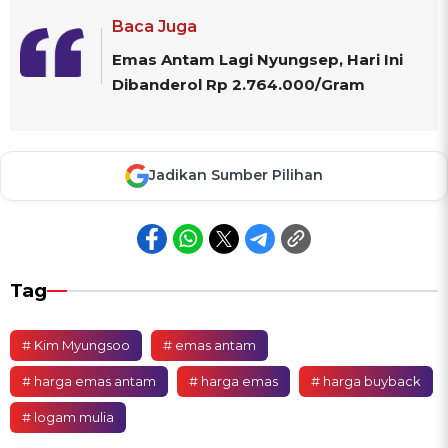
Baca Juga
Emas Antam Lagi Nyungsep, Hari Ini
Dibanderol Rp 2.764.000/Gram
Jadikan Sumber Pilihan
Tag
# Kim Myungsoo
# emas antam
# harga emas antam
# harga emas
# harga buyback
# logam mulia