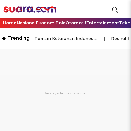
Home
Nasional
Ekonomi
Bola
Otomotif
Entertainment
Tekn
🔥 Trending
Pemain Keturunan Indonesia
Reshuffl