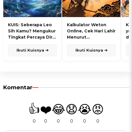
KUIS: Seberapa Leo
Kalkulator Weton
KU
Sih Kamu? Mengukur
Online, Cek Hari Lahir
ya
Tingkat Percaya Diri
Menurut
de
dan Karisma
Penanggalan Jawa
Ikuti Kuisnya ➔
Ikuti Kuisnya ➔
Komentar
👍
❤️
😂
😧
😭
😡
0
0
0
0
0
0