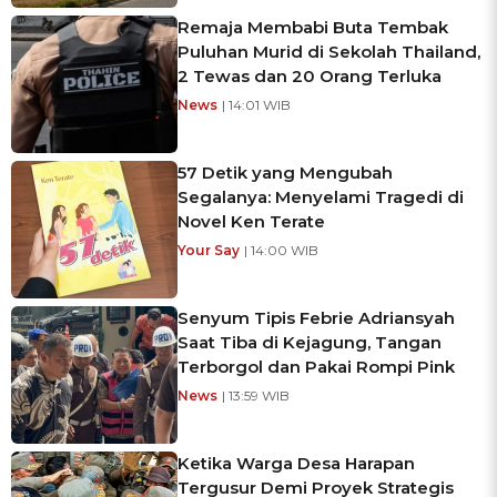
Remaja Membabi Buta Tembak
Puluhan Murid di Sekolah Thailand,
2 Tewas dan 20 Orang Terluka
News
| 14:01 WIB
57 Detik yang Mengubah
Segalanya: Menyelami Tragedi di
Novel Ken Terate
Your Say
| 14:00 WIB
Senyum Tipis Febrie Adriansyah
Saat Tiba di Kejagung, Tangan
Terborgol dan Pakai Rompi Pink
News
| 13:59 WIB
Ketika Warga Desa Harapan
Tergusur Demi Proyek Strategis