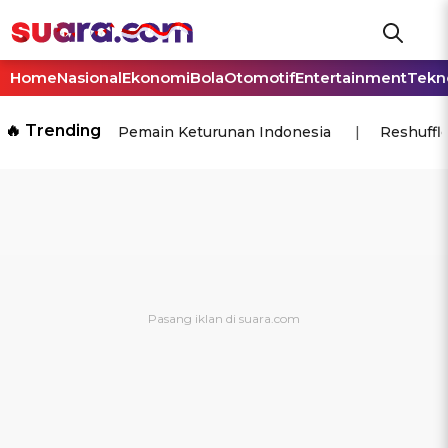
Home
Nasional
Ekonomi
Bola
Otomotif
Entertainment
Tekn
🔥 Trending
Pemain Keturunan Indonesia
Reshuffl