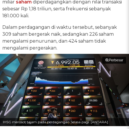
miliar
saham
diperdagangkan dengan nilai transaksi
sebesar Rp 1,18 triliun, serta frekuensi sebanyak
181.000 kali.
Dalam perdagangan di waktu tersebut, sebanyak
309 saham bergerak naik, sedangkan 226 saham
mengalami penurunan, dan 424 saham tidak
mengalami pergerakan.
Perbesar
IHSG merosot tajam pada perdagangan Selasa pagi. [ANTARA].