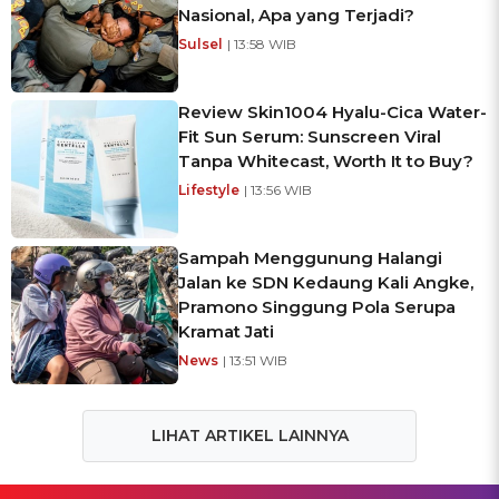
Nasional, Apa yang Terjadi?
Sulsel
| 13:58 WIB
Review Skin1004 Hyalu-Cica Water-
Fit Sun Serum: Sunscreen Viral
Tanpa Whitecast, Worth It to Buy?
Lifestyle
| 13:56 WIB
Sampah Menggunung Halangi
Jalan ke SDN Kedaung Kali Angke,
Pramono Singgung Pola Serupa
Kramat Jati
News
| 13:51 WIB
LIHAT ARTIKEL LAINNYA