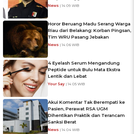
News
| 14:09 WIB
Horor Beruang Madu Serang Warga
Riau dari Belakang: Korban Pingsan,
Tim WRU Pasang Jebakan
News
| 14:06 WIB
4 Eyelash Serum Mengandung
Peptide untuk Bulu Mata Ekstra
Lentik dan Lebat
Your Say
| 14:05 WIB
Akui Komentar Tak Berempati ke
Pasien, Perawat RSA UGM
Dihentikan Praktik dan Terancam
Sanksi Berat
News
| 14:04 WIB