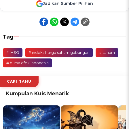
Jadikan Sumber Pilihan
Tag
# IHSG
# indeks harga saham gabungan
# saham
# bursa efek indonesia
CARI TAHU
Kumpulan Kuis Menarik