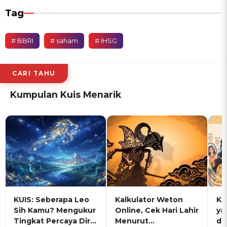
Tag
# BBRI
# saham
# IHSG
CARI TAHU
Kumpulan Kuis Menarik
KUIS: Seberapa Leo
Kalkulator Weton
KU
Sih Kamu? Mengukur
Online, Cek Hari Lahir
ya
Tingkat Percaya Diri
Menurut
de