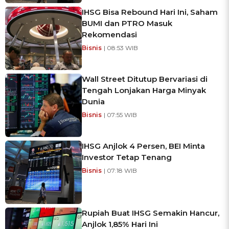
IHSG Bisa Rebound Hari Ini, Saham
BUMI dan PTRO Masuk
Rekomendasi
Bisnis
| 08:53 WIB
Wall Street Ditutup Bervariasi di
Tengah Lonjakan Harga Minyak
Dunia
Bisnis
| 07:55 WIB
IHSG Anjlok 4 Persen, BEI Minta
Investor Tetap Tenang
Bisnis
| 07:18 WIB
Rupiah Buat IHSG Semakin Hancur,
Anjlok 1,85% Hari Ini