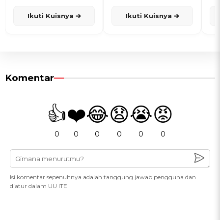
dan Karisma
Penanggalan Jawa
Ikuti Kuisnya ➔
Ikuti Kuisnya ➔
Komentar
👍
❤️
😂
😧
😭
😡
0
0
0
0
0
0
Isi komentar sepenuhnya adalah tanggung jawab pengguna dan
diatur dalam UU ITE