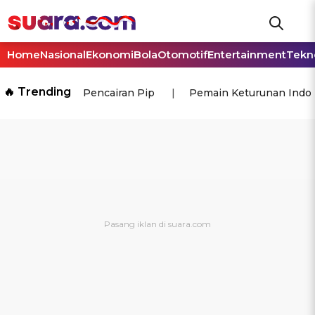
Home
Nasional
Ekonomi
Bola
Otomotif
Entertainment
Tekn
🔥 Trending
Pencairan Pip
Pemain Keturunan Indo