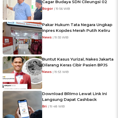
Cagar Budaya SDN Cileungsi 02
Bogor
| 19:56 WIB
Pakar Hukum Tata Negara Ungkap
Inpres Kopdes Merah Putih Keliru
News
| 19:55 WIB
Buntut Kasus Yurizal, Nakes Jakarta
Dilarang Keras Cibir Pasien BPJS
News
| 19:53 WIB
Download BRImo Lewat Link Ini
Langsung Dapat Cashback
Bri
| 19:48 WIB