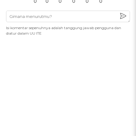
0
0
0
0
0
0
Isi komentar sepenuhnya adalah tanggung jawab pengguna dan
diatur dalam UU ITE