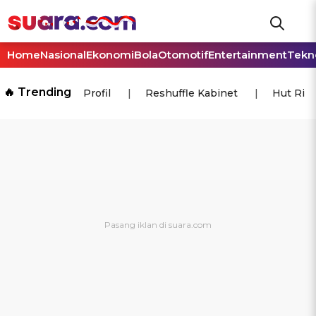
Home
Nasional
Ekonomi
Bola
Otomotif
Entertainment
Tekn
🔥 Trending
Profil
Reshuffle Kabinet
Hut Ri