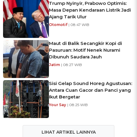
Trump Nyinyir, Prabowo Optimis:
Masa Depan Kendaraan Listrik Jadi
Ajang Tarik Ulur
Otomotif
| 08:47 WIB
Maut di Balik Secangkir Kopi di
Pasuruan: Motif Nenek Nurami
Dibunuh Saudara Jauh
Jatim
| 08:27 WIB
Sisi Gelap Sound Horeg Agustusan:
Antara Cuan Gacor dan Panci yang
Ikut Bergetar
Your Say
| 08:25 WIB
LIHAT ARTIKEL LAINNYA