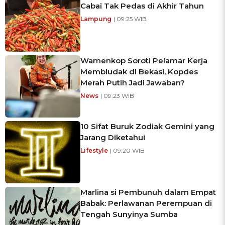
Cabai Tak Pedas di Akhir Tahun
Lampung
| 09:25 WIB
Wamenkop Soroti Pelamar Kerja
Membludak di Bekasi, Kopdes
Merah Putih Jadi Jawaban?
News
| 09:23 WIB
10 Sifat Buruk Zodiak Gemini yang
Jarang Diketahui
Lifestyle
| 09:20 WIB
Marlina si Pembunuh dalam Empat
Babak: Perlawanan Perempuan di
Tengah Sunyinya Sumba