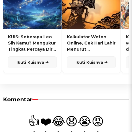
KUIS: Seberapa Leo
Kalkulator Weton
KU
Sih Kamu? Mengukur
Online, Cek Hari Lahir
ya
Tingkat Percaya Diri
Menurut
de
dan Karisma
Penanggalan Jawa
Ikuti Kuisnya ➔
Ikuti Kuisnya ➔
Komentar
👍
❤️
😂
😧
😭
😡