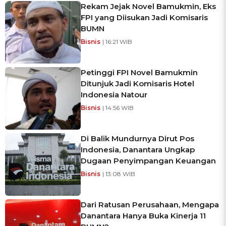
Rekam Jejak Novel Bamukmin, Eks
FPI yang Diisukan Jadi Komisaris
BUMN
Bisnis
| 16:21 WIB
Petinggi FPI Novel Bamukmin
Ditunjuk Jadi Komisaris Hotel
Indonesia Natour
Bisnis
| 14:56 WIB
Di Balik Mundurnya Dirut Pos
Indonesia, Danantara Ungkap
Dugaan Penyimpangan Keuangan
Bisnis
| 13:08 WIB
Dari Ratusan Perusahaan, Mengapa
Danantara Hanya Buka Kinerja 11