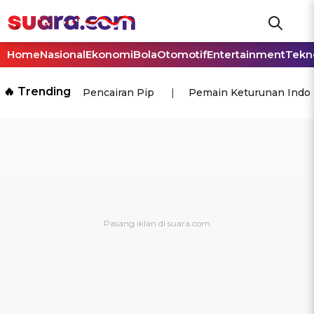
Home
Nasional
Ekonomi
Bola
Otomotif
Entertainment
Tekn
🔥 Trending
Pencairan Pip
Pemain Keturunan Indo