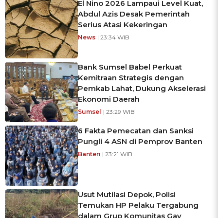
El Nino 2026 Lampaui Level Kuat,
Abdul Azis Desak Pemerintah
Serius Atasi Kekeringan
News
| 23:34 WIB
Bank Sumsel Babel Perkuat
Kemitraan Strategis dengan
Pemkab Lahat, Dukung Akselerasi
Ekonomi Daerah
Sumsel
| 23:29 WIB
6 Fakta Pemecatan dan Sanksi
Pungli 4 ASN di Pemprov Banten
Banten
| 23:21 WIB
Usut Mutilasi Depok, Polisi
Temukan HP Pelaku Tergabung
dalam Grup Komunitas Gay