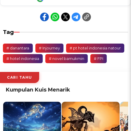
Tag
# danantara
# Injourney
# pt hotel indonesia natour
# hotel indonesia
# novel bamukmin
# FPI
CARI TAHU
Kumpulan Kuis Menarik