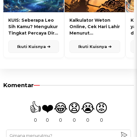
KUIS: Seberapa Leo
Kalkulator Weton
KU
Sih Kamu? Mengukur
Online, Cek Hari Lahir
ya
Tingkat Percaya Diri
Menurut
de
dan Karisma
Penanggalan Jawa
Ikuti Kuisnya ➔
Ikuti Kuisnya ➔
Komentar
👍
❤️
😂
😧
😭
😡
0
0
0
0
0
0