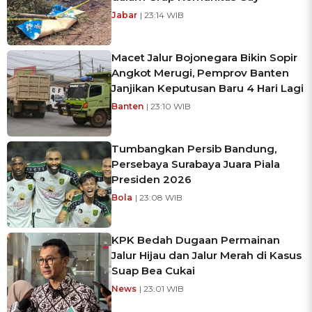
Jabar
| 23:14 WIB
Macet Jalur Bojonegara Bikin Sopir
Angkot Merugi, Pemprov Banten
Janjikan Keputusan Baru 4 Hari Lagi
Banten
| 23:10 WIB
Tumbangkan Persib Bandung,
Persebaya Surabaya Juara Piala
Presiden 2026
Bola
| 23:08 WIB
KPK Bedah Dugaan Permainan
Jalur Hijau dan Jalur Merah di Kasus
Suap Bea Cukai
News
| 23:01 WIB