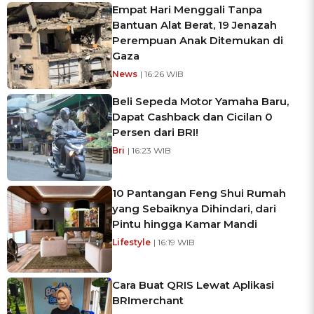
Empat Hari Menggali Tanpa
Bantuan Alat Berat, 19 Jenazah
Perempuan Anak Ditemukan di
Gaza
News
| 16:26 WIB
Beli Sepeda Motor Yamaha Baru,
Dapat Cashback dan Cicilan 0
Persen dari BRI!
Bri
| 16:23 WIB
10 Pantangan Feng Shui Rumah
yang Sebaiknya Dihindari, dari
Pintu hingga Kamar Mandi
Lifestyle
| 16:19 WIB
Cara Buat QRIS Lewat Aplikasi
BRImerchant