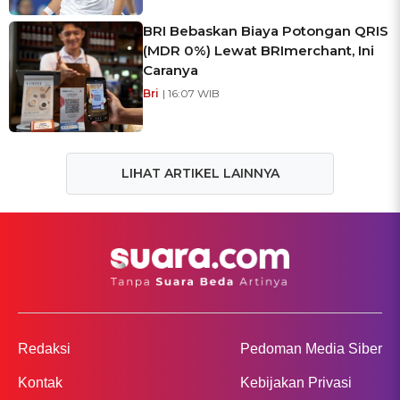
BRI Bebaskan Biaya Potongan QRIS
(MDR 0%) Lewat BRImerchant, Ini
Caranya
Bri
| 16:07 WIB
LIHAT ARTIKEL LAINNYA
Redaksi
Pedoman Media Siber
Kontak
Kebijakan Privasi