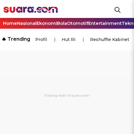
Home
Nasional
Ekonomi
Bola
Otomotif
Entertainment
Tekn
🔥 Trending
Profil
Hut Ri
Reshuffle Kabinet