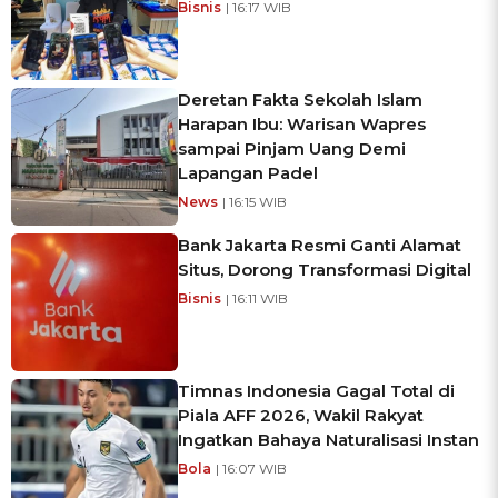
Bisnis
| 16:17 WIB
Deretan Fakta Sekolah Islam
Harapan Ibu: Warisan Wapres
sampai Pinjam Uang Demi
Lapangan Padel
News
| 16:15 WIB
Bank Jakarta Resmi Ganti Alamat
Situs, Dorong Transformasi Digital
Bisnis
| 16:11 WIB
Timnas Indonesia Gagal Total di
Piala AFF 2026, Wakil Rakyat
Ingatkan Bahaya Naturalisasi Instan
Bola
| 16:07 WIB