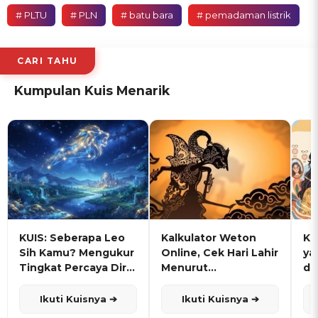
# PLTU
# PLN
# batu bara
# pemadaman listrik
CARI TAHU
Kumpulan Kuis Menarik
KUIS: Seberapa Leo
Kalkulator Weton
KU
Sih Kamu? Mengukur
Online, Cek Hari Lahir
ya
Tingkat Percaya Diri
Menurut
de
dan Karisma
Penanggalan Jawa
Ikuti Kuisnya ➔
Ikuti Kuisnya ➔