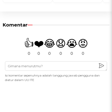
Komentar
👍
❤️
😂
😧
😭
😡
0
0
0
0
0
0
Isi komentar sepenuhnya adalah tanggung jawab pengguna dan
diatur dalam UU ITE