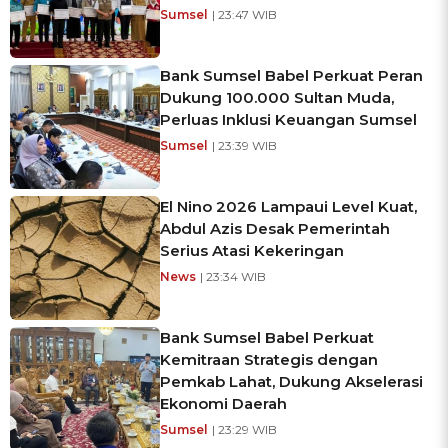
Sumsel
| 23:47 WIB
Bank Sumsel Babel Perkuat Peran
Dukung 100.000 Sultan Muda,
Perluas Inklusi Keuangan Sumsel
Sumsel
| 23:39 WIB
El Nino 2026 Lampaui Level Kuat,
Abdul Azis Desak Pemerintah
Serius Atasi Kekeringan
News
| 23:34 WIB
Bank Sumsel Babel Perkuat
Kemitraan Strategis dengan
Pemkab Lahat, Dukung Akselerasi
Ekonomi Daerah
Sumsel
| 23:29 WIB