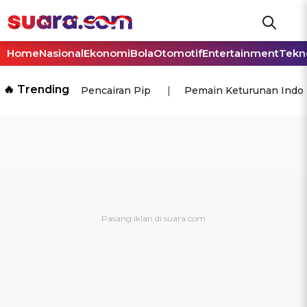
Home
Nasional
Ekonomi
Bola
Otomotif
Entertainment
Tekn
🔥 Trending
Pencairan Pip
Pemain Keturunan Indo