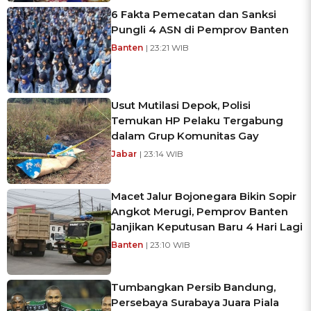
6 Fakta Pemecatan dan Sanksi
Pungli 4 ASN di Pemprov Banten
Banten
| 23:21 WIB
Usut Mutilasi Depok, Polisi
Temukan HP Pelaku Tergabung
dalam Grup Komunitas Gay
Jabar
| 23:14 WIB
Macet Jalur Bojonegara Bikin Sopir
Angkot Merugi, Pemprov Banten
Janjikan Keputusan Baru 4 Hari Lagi
Banten
| 23:10 WIB
Tumbangkan Persib Bandung,
Persebaya Surabaya Juara Piala