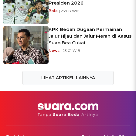
Presiden 2026
Bola
| 23:08 WIB
KPK Bedah Dugaan Permainan
Jalur Hijau dan Jalur Merah di Kasus
Suap Bea Cukai
News
| 23:01 WIB
LIHAT ARTIKEL LAINNYA