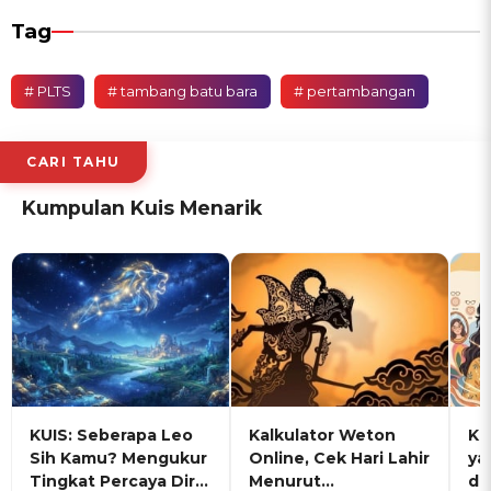
Tag
# PLTS
# tambang batu bara
# pertambangan
CARI TAHU
Kumpulan Kuis Menarik
KUIS: Seberapa Leo
Kalkulator Weton
KU
Sih Kamu? Mengukur
Online, Cek Hari Lahir
ya
Tingkat Percaya Diri
Menurut
de