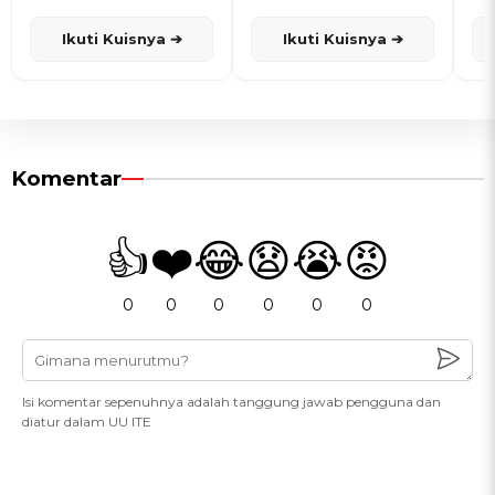
dan Karisma
Penanggalan Jawa
Ikuti Kuisnya ➔
Ikuti Kuisnya ➔
Komentar
👍
❤️
😂
😧
😭
😡
0
0
0
0
0
0
Isi komentar sepenuhnya adalah tanggung jawab pengguna dan
diatur dalam UU ITE