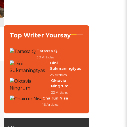
Top Writer Yoursay
Tarassa Q.
30 Articles
Dini
Sukmaningtyas
23 Articles
Oktavia
Ningrum
22 Articles
Chairun Nisa
16 Articles