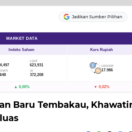
Jadikan Sumber Pilihan
MARKET DATA
Indeks Saham
Kurs Rupiah
LQ45
4,497
623,931
USD/IDR
17.986
EHATI
JII
,648
372,208
▲ 0,00%
▼ 0,02%
an Baru Tembakau, Khawati
luas