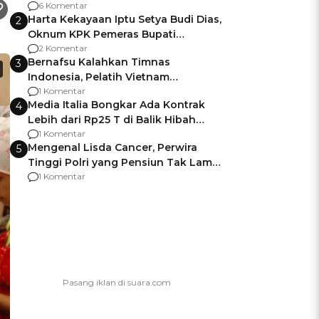
Gagalnya Negara Jamin Keamanan
6 Komentar
Harta Kekayaan Iptu Setya Budi Dias,
2
Oknum KPK Pemeras Bupati
Pemalang
2 Komentar
Bernafsu Kalahkan Timnas
3
Indonesia, Pelatih Vietnam
Berencana Pakai Jimat di Pakansari
1 Komentar
Media Italia Bongkar Ada Kontrak
4
Lebih dari Rp25 T di Balik Hibah
Kapal Induk Giuseppe Garibaldi
1 Komentar
Mengenal Lisda Cancer, Perwira
5
Tinggi Polri yang Pensiun Tak Lama
Usai Jadi Brigjen
1 Komentar