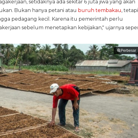
akerjaan, setidaknya ada sekitar 6 juta jiwa yang akan
akukan. Bukan hanya petani atau
buruh tembakau
, tetapi
ingga pedagang kecil. Karena itu pemerintah perlu
rjaan sebelum menetapkan kebijakan," ujarnya seper
Perbesar