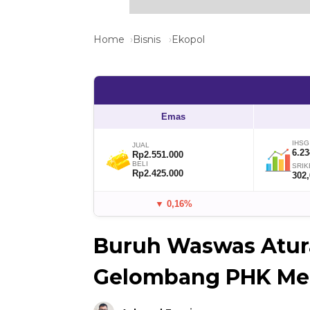
Home
Bisnis
Ekopol
Emas
IHSG
JUAL
6.23
Rp2.551.000
BELI
SRIK
Rp2.425.000
302
▼ 0,16%
Buruh Waswas Atur
Gelombang PHK Me