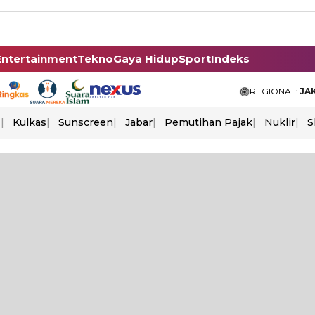
Entertainment
Tekno
Gaya Hidup
Sport
Indeks
REGIONAL:
JA
s
Kulkas
Sunscreen
Jabar
Pemutihan Pajak
Nuklir
S