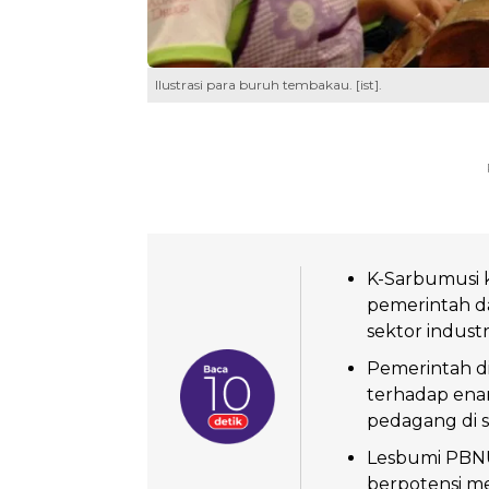
Ilustrasi para buruh tembakau. [ist].
K-Sarbumusi k
pemerintah d
sektor industri
Pemerintah 
terhadap enam
pedagang di s
Lesbumi PBNU 
berpotensi m