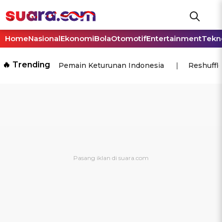
Home
Nasional
Ekonomi
Bola
Otomotif
Entertainment
Tekn
🔥 Trending
Pemain Keturunan Indonesia
Reshuffl