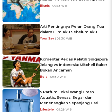
Bisnis
| 09:33 WIB
Arti Pentingnya Peran Orang Tua
dalam Film Aku Sebelum Aku
Your Say
| 09:30 WIB
Komentar Pedas Pelatih Singapura
Jelang vs Indonesia: Mitchell Baker
Bukan Ancaman
Bola
| 09:30 WIB
5 Parfum Lokal Wangi Fresh
Aquatic, Sensasi Segar dan
Menenangkan Sepanjang Hari
Lifestyle
| 09:28 WIB