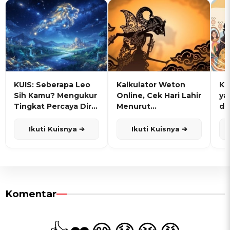
KUIS: Seberapa Leo
Kalkulator Weton
KU
Sih Kamu? Mengukur
Online, Cek Hari Lahir
ya
Tingkat Percaya Diri
Menurut
de
dan Karisma
Penanggalan Jawa
Ikuti Kuisnya ➔
Ikuti Kuisnya ➔
Komentar