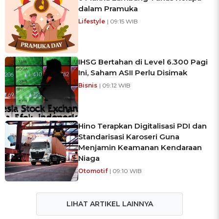
dalam Pramuka
Lifestyle
| 09:15 WIB
IHSG Bertahan di Level 6.300 Pagi
Ini, Saham ASII Perlu Disimak
Bisnis
| 09:12 WIB
Hino Terapkan Digitalisasi PDI dan
Standarisasi Karoseri Guna
Menjamin Keamanan Kendaraan
Niaga
Otomotif
| 09:10 WIB
LIHAT ARTIKEL LAINNYA