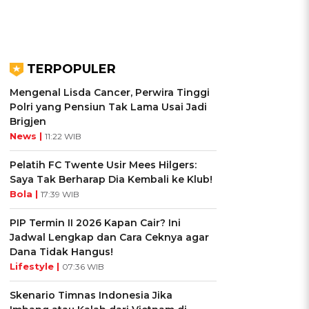
TERPOPULER
Mengenal Lisda Cancer, Perwira Tinggi
Polri yang Pensiun Tak Lama Usai Jadi
Brigjen
News |
11:22 WIB
Pelatih FC Twente Usir Mees Hilgers:
Saya Tak Berharap Dia Kembali ke Klub!
Bola |
17:39 WIB
PIP Termin II 2026 Kapan Cair? Ini
Jadwal Lengkap dan Cara Ceknya agar
Dana Tidak Hangus!
Lifestyle |
07:36 WIB
Skenario Timnas Indonesia Jika