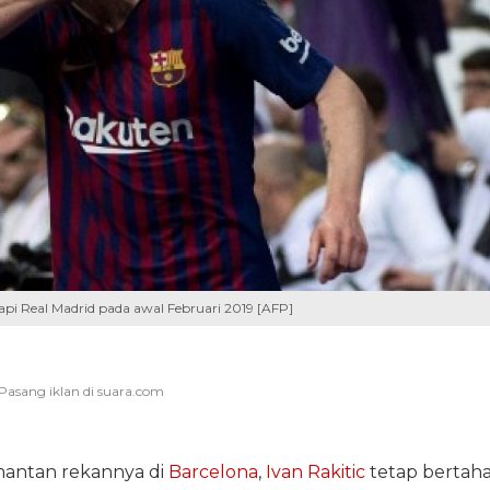
pi Real Madrid pada awal Februari 2019 [AFP]
antan rekannya di
Barcelona
,
Ivan Rakitic
tetap bertah