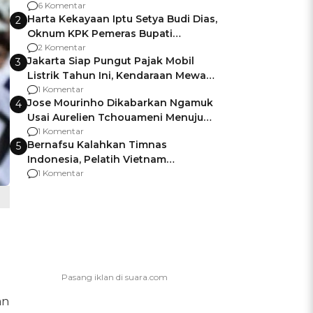
Gagalnya Negara Jamin Keamanan
6 Komentar
Harta Kekayaan Iptu Setya Budi Dias,
2
Oknum KPK Pemeras Bupati
Pemalang
2 Komentar
Jakarta Siap Pungut Pajak Mobil
3
Listrik Tahun Ini, Kendaraan Mewah
Kena hingga 75% PKB
1 Komentar
Jose Mourinho Dikabarkan Ngamuk
4
Usai Aurelien Tchouameni Menuju
Manchester United
1 Komentar
Bernafsu Kalahkan Timnas
5
Indonesia, Pelatih Vietnam
Berencana Pakai Jimat di Pakansari
1 Komentar
an