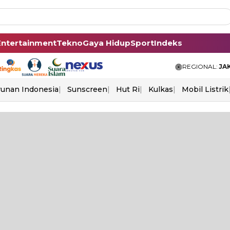
Entertainment
Tekno
Gaya Hidup
Sport
Indeks
REGIONAL:
JA
unan Indonesia
Sunscreen
Hut Ri
Kulkas
Mobil Listrik