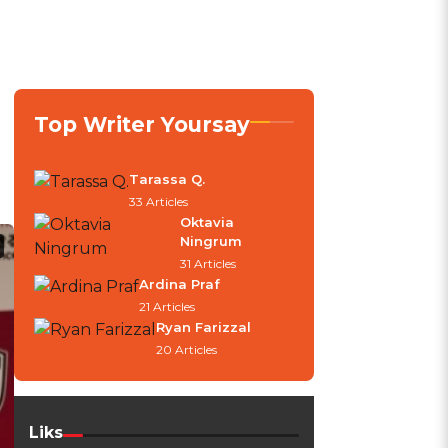
Top Writer Yoursay
Tarassa Q.
33 Articles
Oktavia
Ningrum
31 Articles
Ardina Praf
21 Articles
Ryan Farizzal
20 Articles
Liks