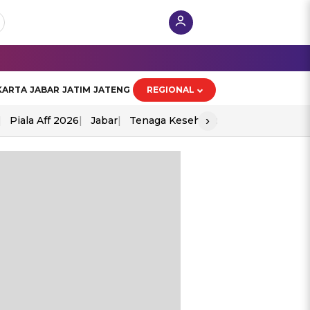
KARTA
JABAR
JATIM
JATENG
REGIONAL
›
Piala Aff 2026
Jabar
Tenaga Kesehatan
Ppad