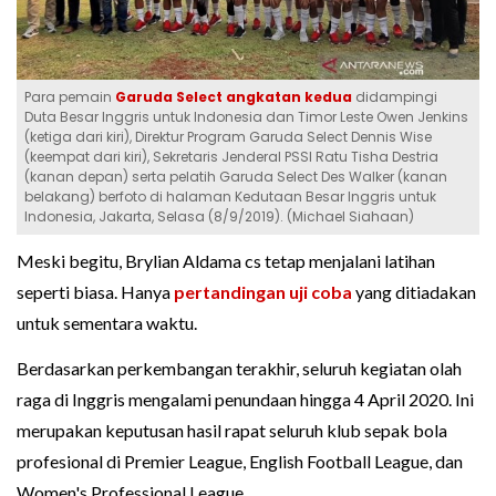
Para pemain
Garuda Select angkatan kedua
didampingi
Duta Besar Inggris untuk Indonesia dan Timor Leste Owen Jenkins
(ketiga dari kiri), Direktur Program Garuda Select Dennis Wise
(keempat dari kiri), Sekretaris Jenderal PSSI Ratu Tisha Destria
(kanan depan) serta pelatih Garuda Select Des Walker (kanan
belakang) berfoto di halaman Kedutaan Besar Inggris untuk
Indonesia, Jakarta, Selasa (8/9/2019). (Michael Siahaan)
Meski begitu, Brylian Aldama cs tetap menjalani latihan
seperti biasa. Hanya
pertandingan uji coba
yang ditiadakan
untuk sementara waktu.
Berdasarkan perkembangan terakhir, seluruh kegiatan olah
raga di Inggris mengalami penundaan hingga 4 April 2020. Ini
merupakan keputusan hasil rapat seluruh klub sepak bola
profesional di Premier League, English Football League, dan
Women's Professional League.