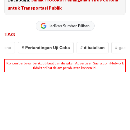
untuk Transportasi Publik
Jadikan Sumber Pilihan
TAG
ona
# Pertandingan Uji Coba
# dibatalkan
# garuda s