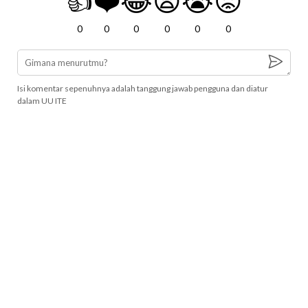
👍
❤️
😂
😧
😭
😡
0
0
0
0
0
0
Isi komentar sepenuhnya adalah tanggung jawab pengguna dan diatur
dalam UU ITE