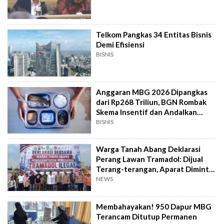
Telkom Pangkas 34 Entitas Bisnis
Demi Efisiensi
BISNIS
Anggaran MBG 2026 Dipangkas
dari Rp268 Triliun, BGN Rombak
Skema Insentif dan Andalkan
Bahan Pangan
BISNIS
Warga Tanah Abang Deklarasi
Perang Lawan Tramadol: Dijual
Terang-terangan, Aparat Diminta
Bertindak
NEWS
Membahayakan! 950 Dapur MBG
Terancam Ditutup Permanen