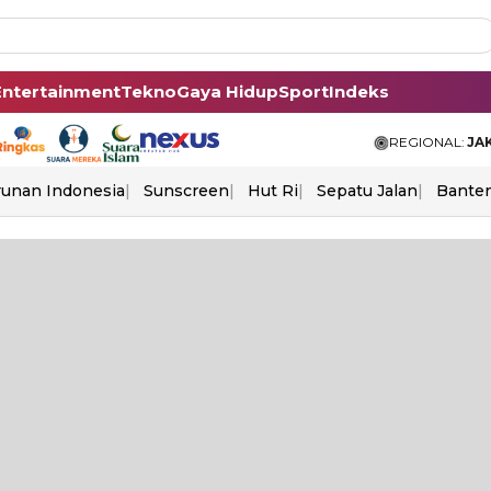
Entertainment
Tekno
Gaya Hidup
Sport
Indeks
REGIONAL:
JA
unan Indonesia
Sunscreen
Hut Ri
Sepatu Jalan
Bante