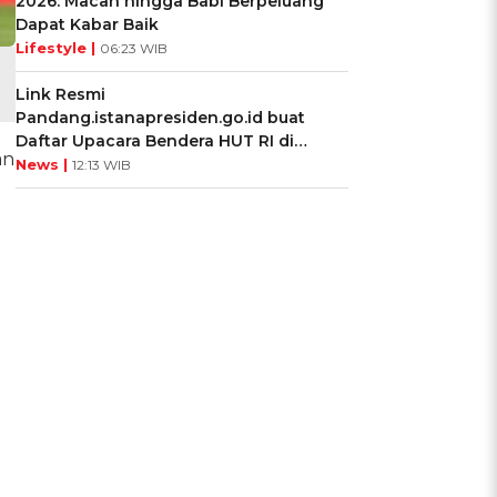
2026: Macan hingga Babi Berpeluang
Dapat Kabar Baik
Lifestyle |
06:23 WIB
Link Resmi
Pandang.istanapresiden.go.id buat
Daftar Upacara Bendera HUT RI di
an
Istana Negara
News |
12:13 WIB