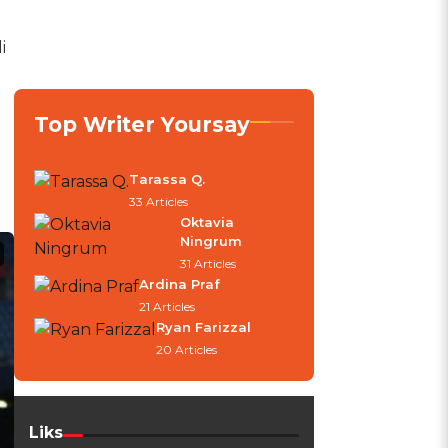
i
Top Writer Yoursay
Tarassa Q.
33 Articles
Oktavia
Ningrum
31 Articles
Ardina Praf
21 Articles
Ryan Farizzal
20 Articles
Liks