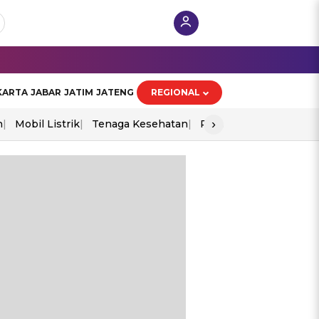
KARTA
JABAR
JATIM
JATENG
REGIONAL
›
n
Mobil Listrik
Tenaga Kesehatan
Perang As-Iran
Ekon