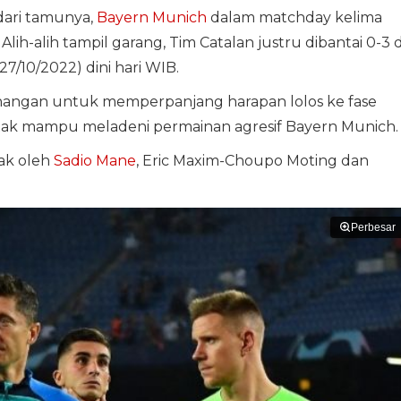
dari tamunya,
Bayern Munich
dalam matchday kelima
lih-alih tampil garang, Tim Catalan justru dibantai 0-3 d
7/10/2022) dini hari WIB.
ngan untuk memperpanjang harapan lolos ke fase
ak mampu meladeni permainan agresif Bayern Munich.
tak oleh
Sadio Mane
, Eric Maxim-Choupo Moting dan
Perbesar