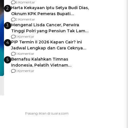
Gagalnya Negara Jamin Keamanan
6 Komentar
Harta Kekayaan Iptu Setya Budi Dias,
2
Oknum KPK Pemeras Bupati
Pemalang
2 Komentar
Mengenal Lisda Cancer, Perwira
3
Tinggi Polri yang Pensiun Tak Lama
Usai Jadi Brigjen
1 Komentar
PIP Termin II 2026 Kapan Cair? Ini
4
Jadwal Lengkap dan Cara Ceknya
agar Dana Tidak Hangus!
1 Komentar
Bernafsu Kalahkan Timnas
5
Indonesia, Pelatih Vietnam
Berencana Pakai Jimat di Pakansari
1 Komentar