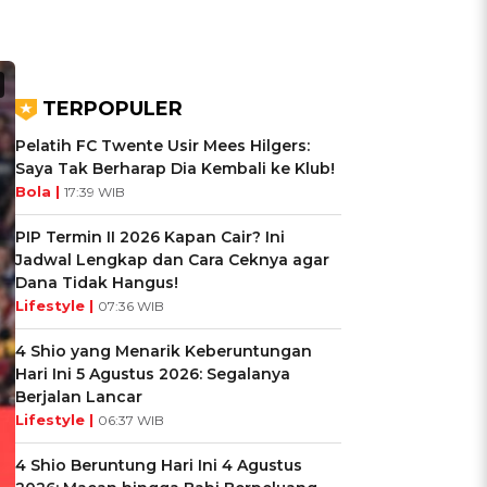
TERPOPULER
Pelatih FC Twente Usir Mees Hilgers:
Saya Tak Berharap Dia Kembali ke Klub!
Bola |
17:39 WIB
PIP Termin II 2026 Kapan Cair? Ini
Jadwal Lengkap dan Cara Ceknya agar
Dana Tidak Hangus!
Lifestyle |
07:36 WIB
4 Shio yang Menarik Keberuntungan
Hari Ini 5 Agustus 2026: Segalanya
Berjalan Lancar
Lifestyle |
06:37 WIB
4 Shio Beruntung Hari Ini 4 Agustus