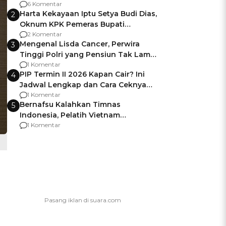
Gagalnya Negara Jamin Keamanan
6 Komentar
Harta Kekayaan Iptu Setya Budi Dias,
2
Oknum KPK Pemeras Bupati
Pemalang
2 Komentar
Mengenal Lisda Cancer, Perwira
3
Tinggi Polri yang Pensiun Tak Lama
Usai Jadi Brigjen
1 Komentar
PIP Termin II 2026 Kapan Cair? Ini
4
Jadwal Lengkap dan Cara Ceknya
agar Dana Tidak Hangus!
1 Komentar
Bernafsu Kalahkan Timnas
5
Indonesia, Pelatih Vietnam
Berencana Pakai Jimat di Pakansari
1 Komentar