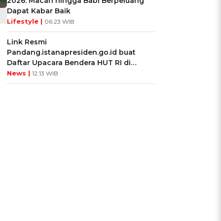
2026: Macan hingga Babi Berpeluang
Dapat Kabar Baik
Lifestyle |
06:23 WIB
Link Resmi
Pandang.istanapresiden.go.id buat
Daftar Upacara Bendera HUT RI di
Istana Negara
News |
12:13 WIB