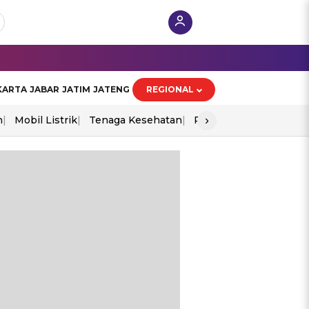
KARTA
JABAR
JATIM
JATENG
REGIONAL
›
n
Mobil Listrik
Tenaga Kesehatan
Perang As-Iran
Ekon