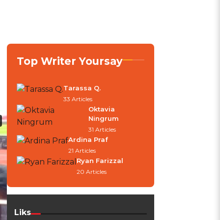
Top Writer Yoursay
Tarassa Q.
33 Articles
Oktavia
Ningrum
31 Articles
Ardina Praf
21 Articles
Ryan Farizzal
20 Articles
Liks