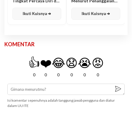
Tingkat Percaya Diri dan
Menurut Penanggalan
Karisma
Jawa
Ikuti Kuisnya ➔
Ikuti Kuisnya ➔
KOMENTAR
👍
❤️
😂
😧
😭
😡
0
0
0
0
0
0
Isi komentar sepenuhnya adalah tanggung jawab pengguna dan diatur
dalam UU ITE