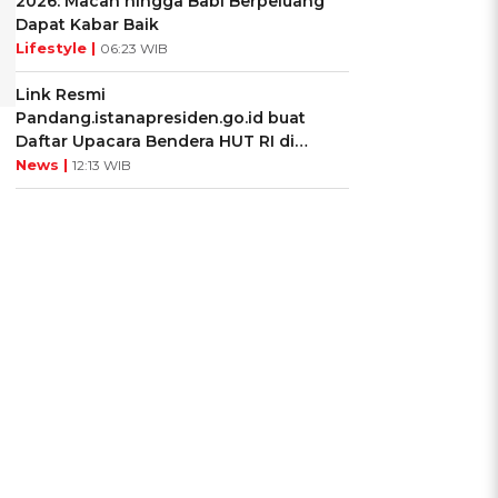
2026: Macan hingga Babi Berpeluang
Dapat Kabar Baik
Lifestyle |
06:23 WIB
Link Resmi
Pandang.istanapresiden.go.id buat
Daftar Upacara Bendera HUT RI di
Istana Negara
News |
12:13 WIB