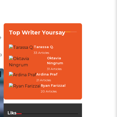
Top Writer Yoursay
e
Tarassa Q.
33 Articles
b
Oktavia
Ningrum
31 Articles
Ardina Praf
21 Articles
Ryan Farizzal
20 Articles
Liks