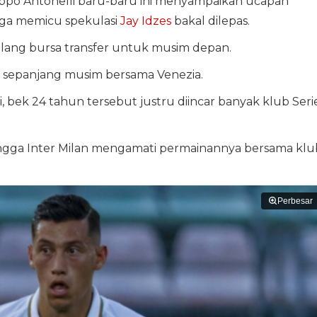
lippo Antonelli baru-baru ini menyampaikan ucapan
gga memicu spekulasi
Jay Idzes
bakal dilepas.
elang bursa transfer untuk musim depan.
if sepanjang musim bersama Venezia.
i, bek 24 tahun tersebut justru diincar banyak klub Seri
 hingga Inter Milan mengamati permainannya bersama klu
Perbesar