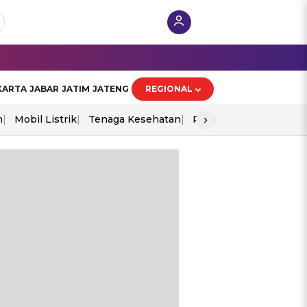
KARTA
JABAR
JATIM
JATENG
REGIONAL
›
n
Mobil Listrik
Tenaga Kesehatan
Piala Aff 2026
Ekono