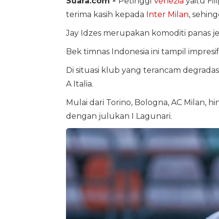
Suara.com -
Petinggi
Venezia
yaitu Fi
terima kasih kepada
Inter Milan
, sehin
Jay Idzes merupakan komoditi panas j
Bek timnas Indonesia ini tampil impres
Di situasi klub yang terancam degradas
A Italia.
Mulai dari Torino, Bologna, AC Milan,
dengan julukan I Lagunari.