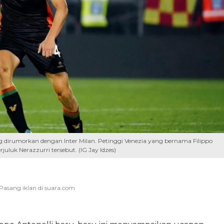
g dirumorkan dengan Inter Milan. Petinggi Venezia yang bernama Filippo
uluk Nerazzurri tersebut. (IG Jay Idzes)