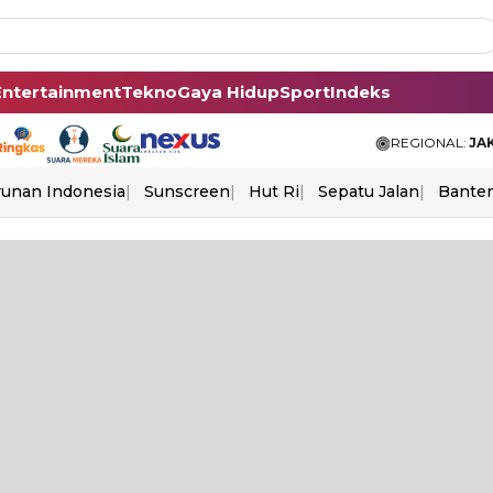
Entertainment
Tekno
Gaya Hidup
Sport
Indeks
REGIONAL:
JA
unan Indonesia
Sunscreen
Hut Ri
Sepatu Jalan
Bante