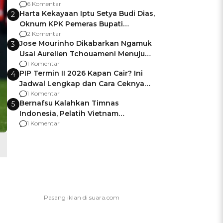
Gagalnya Negara Jamin Keamanan
6 Komentar
Harta Kekayaan Iptu Setya Budi Dias,
2
Oknum KPK Pemeras Bupati
Pemalang
2 Komentar
Jose Mourinho Dikabarkan Ngamuk
3
Usai Aurelien Tchouameni Menuju
Manchester United
1 Komentar
PIP Termin II 2026 Kapan Cair? Ini
4
Jadwal Lengkap dan Cara Ceknya
agar Dana Tidak Hangus!
1 Komentar
Bernafsu Kalahkan Timnas
5
Indonesia, Pelatih Vietnam
Berencana Pakai Jimat di Pakansari
1 Komentar