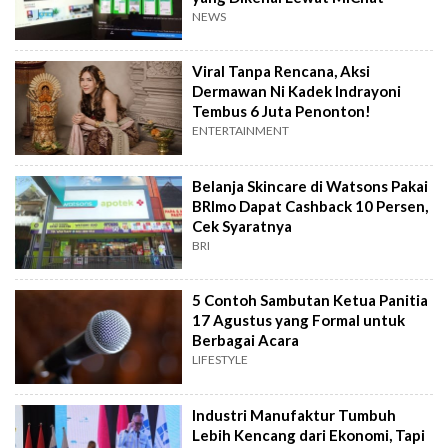
NEWS
Viral Tanpa Rencana, Aksi
Dermawan Ni Kadek Indrayoni
Tembus 6 Juta Penonton!
ENTERTAINMENT
Belanja Skincare di Watsons Pakai
BRImo Dapat Cashback 10 Persen,
Cek Syaratnya
BRI
5 Contoh Sambutan Ketua Panitia
17 Agustus yang Formal untuk
Berbagai Acara
LIFESTYLE
Industri Manufaktur Tumbuh
Lebih Kencang dari Ekonomi, Tapi