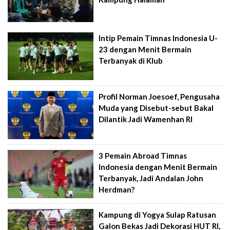
Intip Pemain Timnas Indonesia U-
23 dengan Menit Bermain
Terbanyak di Klub
Profil Norman Joesoef, Pengusaha
Muda yang Disebut-sebut Bakal
Dilantik Jadi Wamenhan RI
3 Pemain Abroad Timnas
Indonesia dengan Menit Bermain
Terbanyak, Jadi Andalan John
Herdman?
Kampung di Yogya Sulap Ratusan
Galon Bekas Jadi Dekorasi HUT RI,