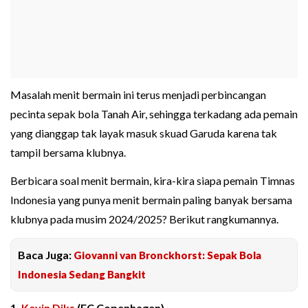
Masalah menit bermain ini terus menjadi perbincangan
pecinta sepak bola Tanah Air, sehingga terkadang ada pemain
yang dianggap tak layak masuk skuad Garuda karena tak
tampil bersama klubnya.
Berbicara soal menit bermain, kira-kira siapa pemain Timnas
Indonesia yang punya menit bermain paling banyak bersama
klubnya pada musim 2024/2025? Berikut rangkumannya.
Baca Juga:
Giovanni van Bronckhorst: Sepak Bola
Indonesia Sedang Bangkit
1.
Kevin Diks
(FC Copenhagen)