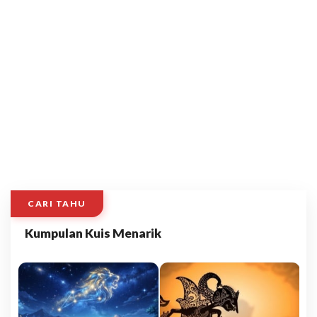
CARI TAHU
Kumpulan Kuis Menarik