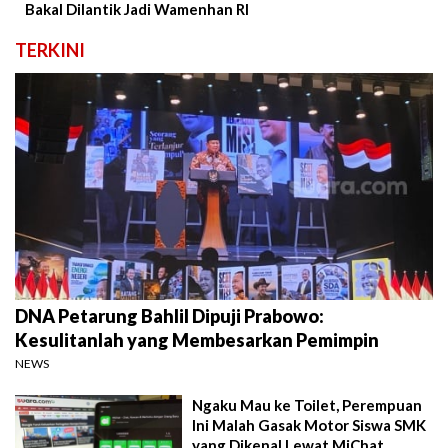
Bakal Dilantik Jadi Wamenhan RI
TERKINI
DNA Petarung Bahlil Dipuji Prabowo:
Kesulitanlah yang Membesarkan Pemimpin
NEWS
Ngaku Mau ke Toilet, Perempuan
Ini Malah Gasak Motor Siswa SMK
yang Dikenal Lewat MiChat