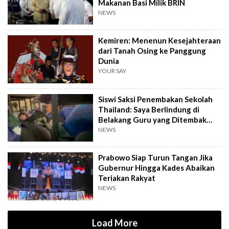
Makanan Basi Milik BRIN
NEWS
Kemiren: Menenun Kesejahteraan
dari Tanah Osing ke Panggung
Dunia
YOUR SAY
Siswi Saksi Penembakan Sekolah
Thailand: Saya Berlindung di
Belakang Guru yang Ditembak
Mati
NEWS
Prabowo Siap Turun Tangan Jika
Gubernur Hingga Kades Abaikan
Teriakan Rakyat
NEWS
Load More