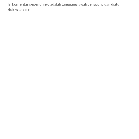
Isi komentar sepenuhnya adalah tanggung jawab pengguna dan diatur
dalam UU ITE