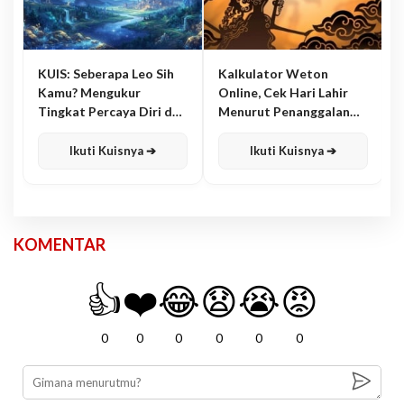
KUIS: Seberapa Leo Sih
Kalkulator Weton
Kamu? Mengukur
Online, Cek Hari Lahir
Tingkat Percaya Diri dan
Menurut Penanggalan
Karisma
Jawa
Ikuti Kuisnya ➔
Ikuti Kuisnya ➔
KOMENTAR
👍
❤️
😂
😧
😭
😡
0
0
0
0
0
0