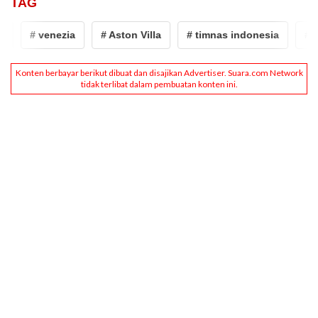
TAG
# venezia
# Aston Villa
# timnas indonesia
# Jay