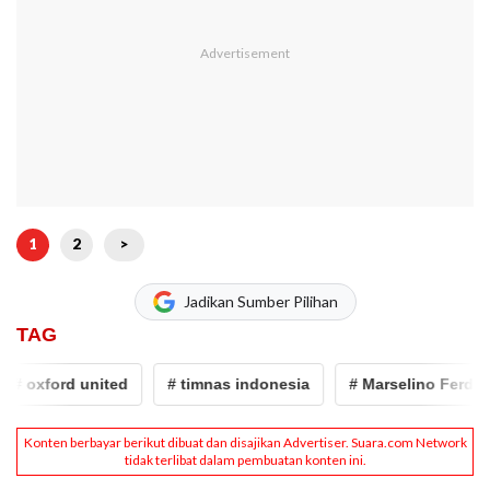
1
2
>
Jadikan Sumber Pilihan
TAG
 oxford united
# timnas indonesia
# Marselino Ferdinan