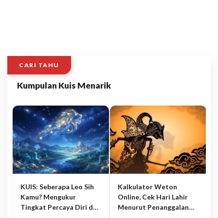
CARI TAHU
Kumpulan Kuis Menarik
KUIS: Seberapa Leo Sih
Kalkulator Weton
Kamu? Mengukur
Online, Cek Hari Lahir
Tingkat Percaya Diri dan
Menurut Penanggalan
Karisma
Jawa