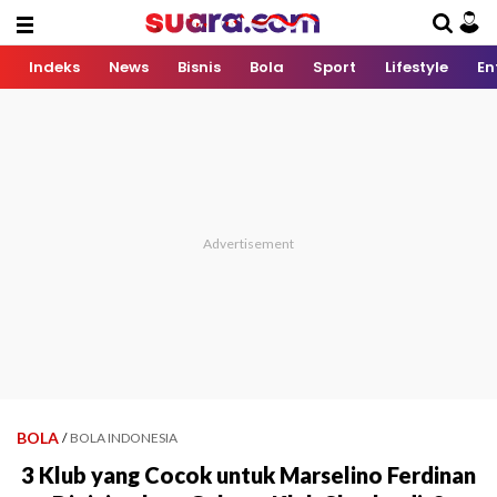
Indeks
News
Bisnis
Bola
Sport
Lifestyle
En
BOLA
/
BOLA INDONESIA
3 Klub yang Cocok untuk Marselino Ferdinan