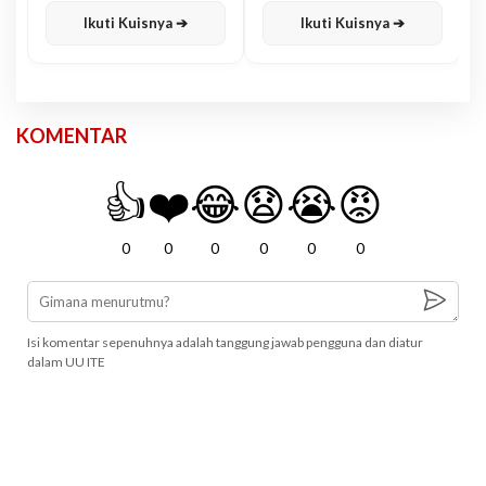
Ikuti Kuisnya ➔
Ikuti Kuisnya ➔
KOMENTAR
👍
❤️
😂
😧
😭
😡
0
0
0
0
0
0
Isi komentar sepenuhnya adalah tanggung jawab pengguna dan diatur
dalam UU ITE