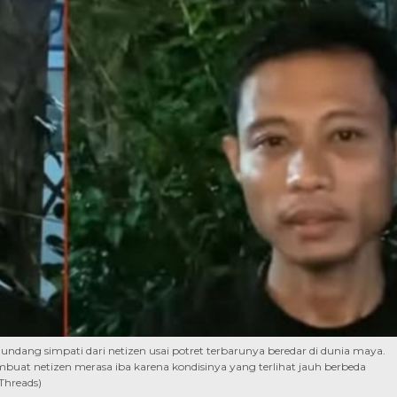
dang simpati dari netizen usai potret terbarunya beredar di dunia maya.
mbuat netizen merasa iba karena kondisinya yang terlihat jauh berbeda
Threads)