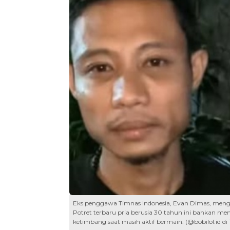
Eks penggawa Timnas Indonesia, Evan Dimas, mengun
Potret terbaru pria berusia 30 tahun ini bahkan me
ketimbang saat masih aktif bermain. (@bobilol.id di 