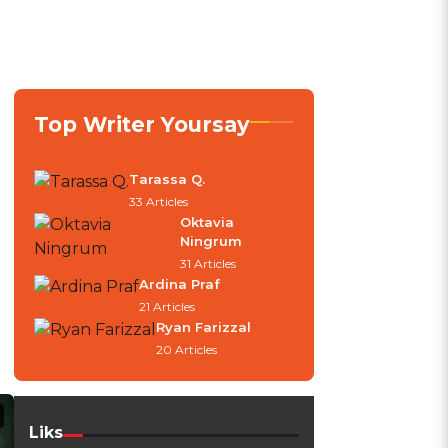
Top Writer Yoursay
Tarassa Q.
33 Articles
Oktavia
Ningrum
31 Articles
Ardina Praf
21 Articles
Ryan Farizzal
20 Articles
Liks