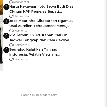
Gagalnya Negara Jamin Keamanan
6 Komentar
Harta Kekayaan Iptu Setya Budi Dias,
2
Oknum KPK Pemeras Bupati
Pemalang
2 Komentar
Jose Mourinho Dikabarkan Ngamuk
3
Usai Aurelien Tchouameni Menuju
Manchester United
1 Komentar
PIP Termin II 2026 Kapan Cair? Ini
4
Jadwal Lengkap dan Cara Ceknya
agar Dana Tidak Hangus!
1 Komentar
Bernafsu Kalahkan Timnas
5
Indonesia, Pelatih Vietnam
Berencana Pakai Jimat di Pakansari
1 Komentar