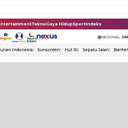
Entertainment
Tekno
Gaya Hidup
Sport
Indeks
REGIONAL:
JA
unan Indonesia
Sunscreen
Hut Ri
Sepatu Jalan
Bante