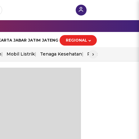
KARTA
JABAR
JATIM
JATENG
REGIONAL
›
n
Mobil Listrik
Tenaga Kesehatan
Piala Aff 2026
Ekono