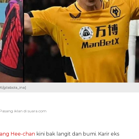
/gilabola_ina]
ang Hee-chan
kini bak langit dan bumi. Karir eks