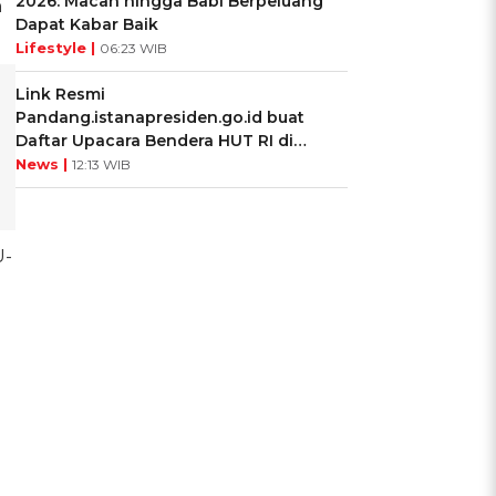
2026: Macan hingga Babi Berpeluang
n
Dapat Kabar Baik
Lifestyle |
06:23 WIB
Link Resmi
Pandang.istanapresiden.go.id buat
Daftar Upacara Bendera HUT RI di
Istana Negara
News |
12:13 WIB
U-