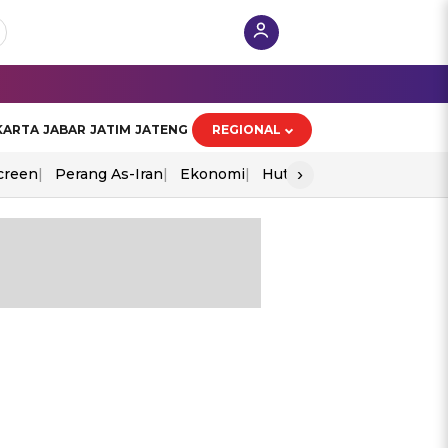
KARTA
JABAR
JATIM
JATENG
REGIONAL
›
creen
Perang As-Iran
Ekonomi
Hut Ri