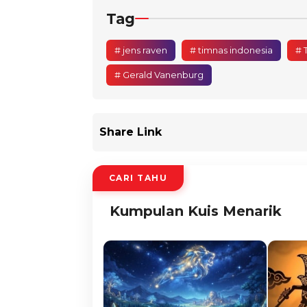
Tag
# jens raven
# timnas indonesia
# 
# Gerald Vanenburg
Share Link
CARI TAHU
Kumpulan Kuis Menarik