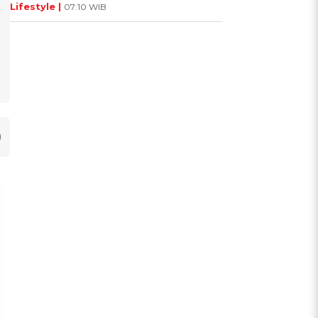
Lifestyle |
07:10 WIB