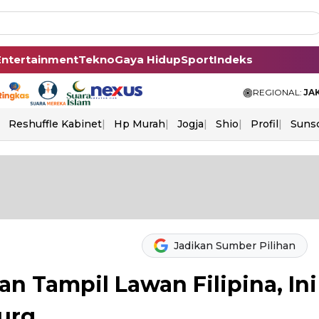
Entertainment
Tekno
Gaya Hidup
Sport
Indeks
REGIONAL:
JA
Reshuffle Kabinet
Hp Murah
Jogja
Shio
Profil
Suns
Jadikan Sumber Pilihan
n Tampil Lawan Filipina, Ini
urg