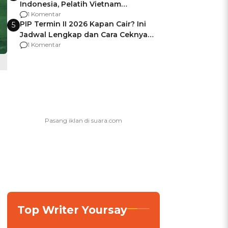
Indonesia, Pelatih Vietnam
Berencana Pakai Jimat di Pakansari
1 Komentar
PIP Termin II 2026 Kapan Cair? Ini
5
Jadwal Lengkap dan Cara Ceknya
agar Dana Tidak Hangus!
1 Komentar
Top Writer Yoursay