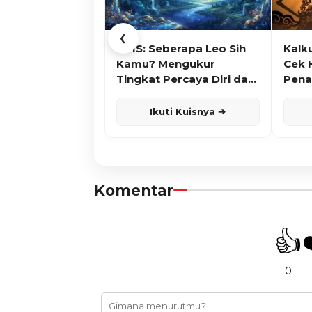
❮
KUIS: Seberapa Leo Sih
Kalk
Kamu? Mengukur
Cek 
Tingkat Percaya Diri dan
Pena
Karisma
Ikuti Kuisnya ➔
Komentar
👍
0