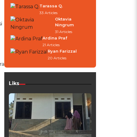
Tarassa Q.
33 Articles
.
Oktavia
i
Ningrum
31 Articles
Ardina Praf
21 Articles
Ryan Farizzal
20 Articles
ra
Liks