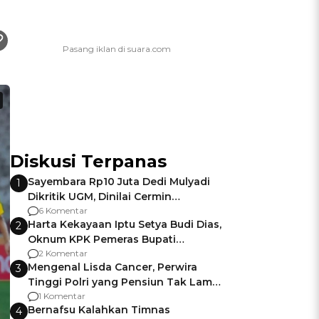
Diskusi Terpanas
Sayembara Rp10 Juta Dedi Mulyadi
1
Dikritik UGM, Dinilai Cermin
Gagalnya Negara Jamin Keamanan
6 Komentar
Harta Kekayaan Iptu Setya Budi Dias,
2
Oknum KPK Pemeras Bupati
Pemalang
2 Komentar
Mengenal Lisda Cancer, Perwira
3
Tinggi Polri yang Pensiun Tak Lama
Usai Jadi Brigjen
1 Komentar
Bernafsu Kalahkan Timnas
4