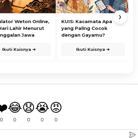
❯
ulator Weton Online,
KUIS: Kacamata Apa
K
Hari Lahir Menurut
yang Paling Cocok
nggalan Jawa
dengan Gayamu?
Ikuti Kuisnya ➔
Ikuti Kuisnya ➔
❤️
😂
😧
😭
😡
0
0
0
0
0