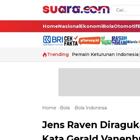
Home
Nasional
Ekonomi
Bola
Otomotif
Trending
Pemain Keturunan Indonesia
Home
Bola
Bola Indonesia
Jens Raven Diraguka
Kata Gerald Vanenb