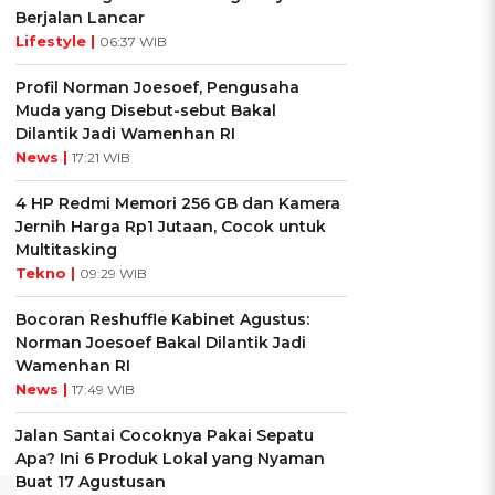
Berjalan Lancar
Lifestyle |
06:37 WIB
Profil Norman Joesoef, Pengusaha
Muda yang Disebut-sebut Bakal
Dilantik Jadi Wamenhan RI
News |
17:21 WIB
4 HP Redmi Memori 256 GB dan Kamera
Jernih Harga Rp1 Jutaan, Cocok untuk
Multitasking
Tekno |
09:29 WIB
Bocoran Reshuffle Kabinet Agustus:
Norman Joesoef Bakal Dilantik Jadi
Wamenhan RI
News |
17:49 WIB
Jalan Santai Cocoknya Pakai Sepatu
Apa? Ini 6 Produk Lokal yang Nyaman
Buat 17 Agustusan