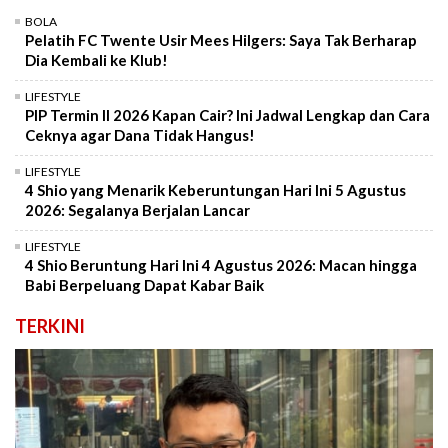
BOLA
Pelatih FC Twente Usir Mees Hilgers: Saya Tak Berharap
Dia Kembali ke Klub!
LIFESTYLE
PIP Termin II 2026 Kapan Cair? Ini Jadwal Lengkap dan Cara
Ceknya agar Dana Tidak Hangus!
LIFESTYLE
4 Shio yang Menarik Keberuntungan Hari Ini 5 Agustus
2026: Segalanya Berjalan Lancar
LIFESTYLE
4 Shio Beruntung Hari Ini 4 Agustus 2026: Macan hingga
Babi Berpeluang Dapat Kabar Baik
TERKINI