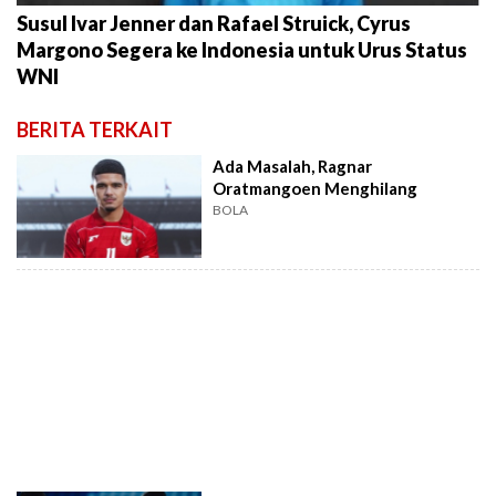
Susul Ivar Jenner dan Rafael Struick, Cyrus
Margono Segera ke Indonesia untuk Urus Status
WNI
BERITA TERKAIT
Ada Masalah, Ragnar
Oratmangoen Menghilang
BOLA