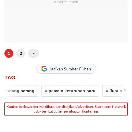
1
2
>
Jadikan Sumber Pilihan
TAG
ndang serang
# pemain keturunan baru
# Justin Brouwe