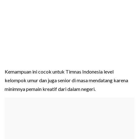
Kemampuan ini cocok untuk Timnas Indonesia level
kelompok umur dan juga senior di masa mendatang karena
minimnya pemain kreatif dari dalam negeri.