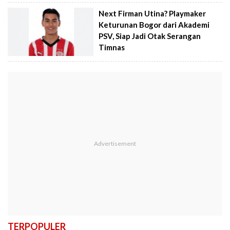
Next Firman Utina? Playmaker
Keturunan Bogor dari Akademi
PSV, Siap Jadi Otak Serangan
Timnas
TERPOPULER