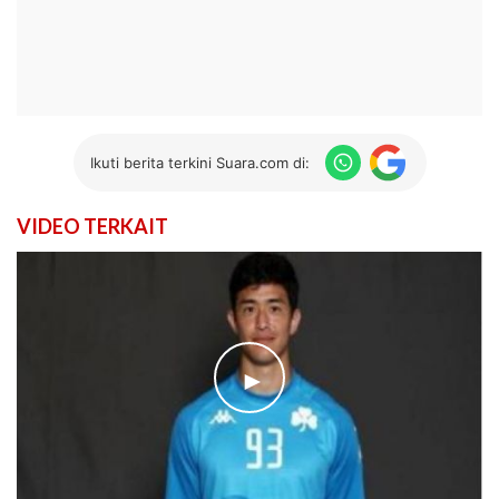
Ikuti berita terkini Suara.com di:
VIDEO TERKAIT
►