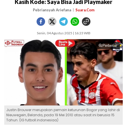
Kasih Kode: Saya Bisa Jadi Playmaker
Pebriansyah Ariefana
Suara.Com
Senin, 04 Agustus 2025 | 16:23 WIB
Perbesar
Justin Brouwer merupakan pemain keturunan Bogor yang lahir di
Nieuwegein, Belanda, pada 19 Mei 2010 atau saat ini berusia 15
Tahun. (IG futboll.indonesiaa)