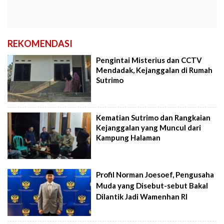
REKOMENDASI
Pengintai Misterius dan CCTV
Mendadak, Kejanggalan di Rumah
Sutrimo
Kematian Sutrimo dan Rangkaian
Kejanggalan yang Muncul dari
Kampung Halaman
Profil Norman Joesoef, Pengusaha
Muda yang Disebut-sebut Bakal
Dilantik Jadi Wamenhan RI