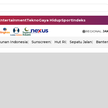
Entertainment
Tekno
Gaya Hidup
Sport
Indeks
REGIONAL:
JA
unan Indonesia
Sunscreen
Hut Ri
Sepatu Jalan
Bante