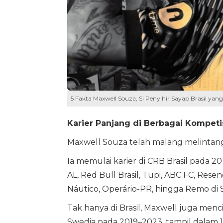
5 Fakta Maxwell Souza, Si Penyihir Sayap Brasil yan
Karier Panjang di Berbagai Kompeti
Maxwell Souza telah malang melintang d
Ia memulai karier di CRB Brasil pada 2
AL, Red Bull Brasil, Tupi, ABC FC, Rese
Náutico, Operário-PR, hingga Remo di Se
Tak hanya di Brasil, Maxwell juga menc
Swedia pada 2019–2023, tampil dalam 14