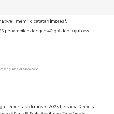
Maxwell memiliki catatan impresif.
55 penampilan dengan 40 gol dan tujuh assist.
laga, sementara di musim 2025 bersama Remo, ia
n di Serie B, Piala Brasil, dan Copa Verde.