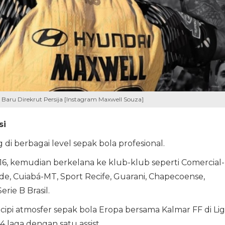
g Baru Direkrut Persija [Instagram Maxwell Souza]
si
i berbagai level sepak bola profesional.
016, kemudian berkelana ke klub-klub seperti Comercial-
nde, Cuiabá-MT, Sport Recife, Guarani, Chapecoense,
rie B Brasil.
icipi atmosfer sepak bola Eropa bersama Kalmar FF di Li
 laga dengan satu assist.