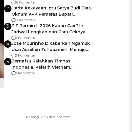
Gagalnya Negara Jamin Keamanan
6 Komentar
Harta Kekayaan Iptu Setya Budi Dias,
2
Oknum KPK Pemeras Bupati
Pemalang
2 Komentar
PIP Termin II 2026 Kapan Cair? Ini
3
Jadwal Lengkap dan Cara Ceknya
agar Dana Tidak Hangus!
1 Komentar
Jose Mourinho Dikabarkan Ngamuk
4
Usai Aurelien Tchouameni Menuju
Manchester United
1 Komentar
Bernafsu Kalahkan Timnas
5
Indonesia, Pelatih Vietnam
Berencana Pakai Jimat di Pakansari
1 Komentar