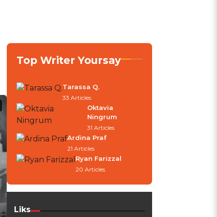
Top Writer Yoursay
Tarassa Q.
33 Articles
Oktavia
Ningrum
31 Articles
Ardina Praf
21 Articles
Ryan Farizzal
20 Articles
Liks