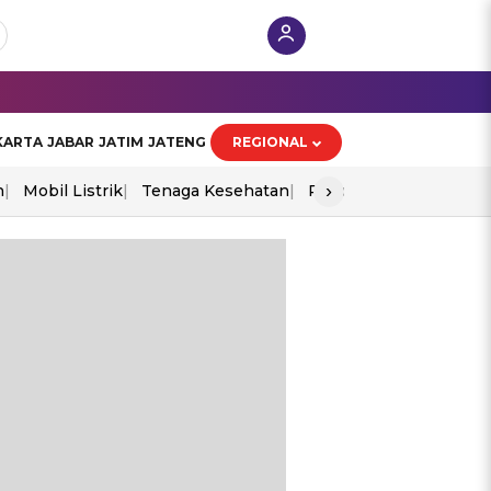
KARTA
JABAR
JATIM
JATENG
REGIONAL
›
n
Mobil Listrik
Tenaga Kesehatan
Piala Aff 2026
Ekono