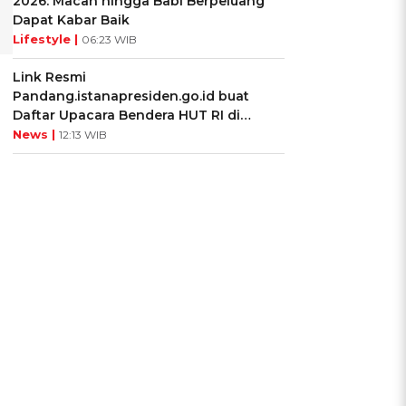
2026: Macan hingga Babi Berpeluang
Dapat Kabar Baik
Lifestyle |
06:23 WIB
Link Resmi
Pandang.istanapresiden.go.id buat
Daftar Upacara Bendera HUT RI di
Istana Negara
News |
12:13 WIB