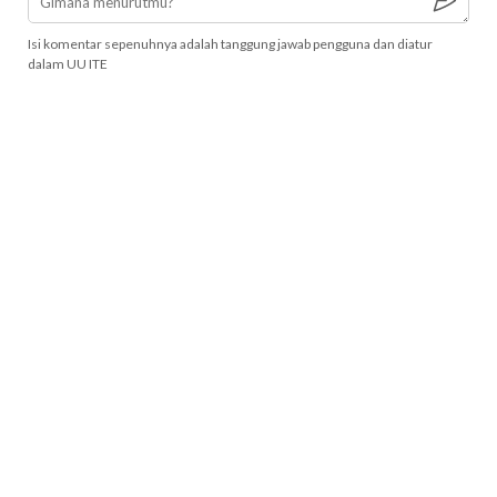
Isi komentar sepenuhnya adalah tanggung jawab pengguna dan diatur
dalam UU ITE