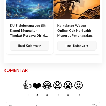
KUIS: Seberapa Leo Sih
Kalkulator Weton
Kamu? Mengukur
Online, Cek Hari Lahir
Tingkat Percaya Diri dan
Menurut Penanggalan
Karisma
Jawa
Ikuti Kuisnya ➔
Ikuti Kuisnya ➔
KOMENTAR
👍
❤️
😂
😧
😭
😡
0
0
0
0
0
0