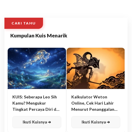
CARI TAHU
Kumpulan Kuis Menarik
KUIS: Seberapa Leo Sih
Kalkulator Weton
Kamu? Mengukur
Online, Cek Hari Lahir
Tingkat Percaya Diri dan
Menurut Penanggalan
Karisma
Jawa
Ikuti Kuisnya ➔
Ikuti Kuisnya ➔