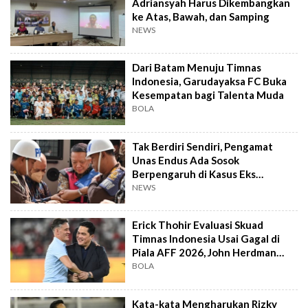
Adriansyah Harus Dikembangkan
ke Atas, Bawah, dan Samping
NEWS
Dari Batam Menuju Timnas
Indonesia, Garudayaksa FC Buka
Kesempatan bagi Talenta Muda
BOLA
Tak Berdiri Sendiri, Pengamat
Unas Endus Ada Sosok
Berpengaruh di Kasus Eks
Jampidsus
NEWS
Erick Thohir Evaluasi Skuad
Timnas Indonesia Usai Gagal di
Piala AFF 2026, John Herdman
Out?
BOLA
Kata-kata Mengharukan Rizky