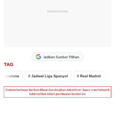
Jadikan Sumber Pilihan
TAG
arcelona
# Jadwal Liga Spanyol
# Real Madrid
# Lig