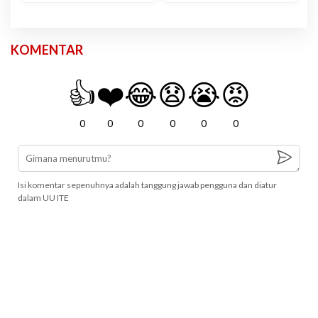
KOMENTAR
👍
❤️
😂
😧
😭
😡
0
0
0
0
0
0
Isi komentar sepenuhnya adalah tanggung jawab pengguna dan diatur
dalam UU ITE