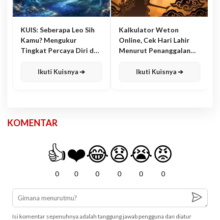
KUIS: Seberapa Leo Sih
Kalkulator Weton
Kamu? Mengukur
Online, Cek Hari Lahir
Tingkat Percaya Diri dan
Menurut Penanggalan
Karisma
Jawa
Ikuti Kuisnya ➔
Ikuti Kuisnya ➔
KOMENTAR
👍
❤️
😂
😧
😭
😡
0
0
0
0
0
0
Isi komentar sepenuhnya adalah tanggung jawab pengguna dan diatur