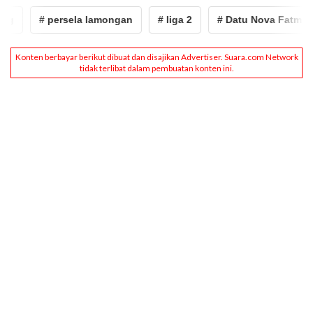
# persela lamongan
# liga 2
# Datu Nova Fatmawati