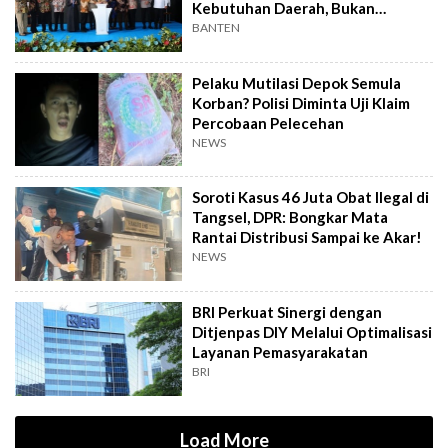
Kebutuhan Daerah, Bukan
Senator
BANTEN
Pelaku Mutilasi Depok Semula
Korban? Polisi Diminta Uji Klaim
Percobaan Pelecehan
NEWS
Soroti Kasus 46 Juta Obat Ilegal di
Tangsel, DPR: Bongkar Mata
Rantai Distribusi Sampai ke Akar!
NEWS
BRI Perkuat Sinergi dengan
Ditjenpas DIY Melalui Optimalisasi
Layanan Pemasyarakatan
BRI
Load More