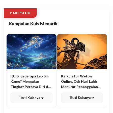
CARI TAHU
Kumpulan Kuis Menarik
KUIS: Seberapa Leo Sih
Kalkulator Weton
Kamu? Mengukur
Online, Cek Hari Lahir
Tingkat Percaya Diri dan
Menurut Penanggalan
Karisma
Jawa
Ikuti Kuisnya ➔
Ikuti Kuisnya ➔