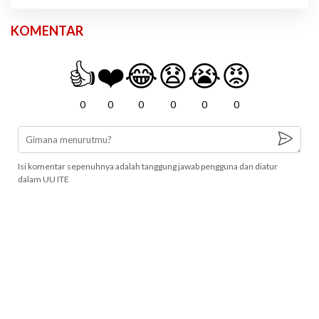
KOMENTAR
👍
❤️
😂
😧
😭
😡
0
0
0
0
0
0
Isi komentar sepenuhnya adalah tanggung jawab pengguna dan diatur
dalam UU ITE