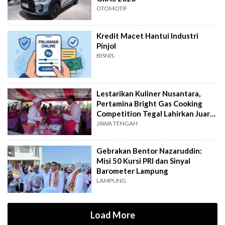
OTOMOTIF
Kredit Macet Hantui Industri
Pinjol
BISNIS
Lestarikan Kuliner Nusantara,
Pertamina Bright Gas Cooking
Competition Tegal Lahirkan Juara
Baru
JAWA TENGAH
Gebrakan Bentor Nazaruddin:
Misi 50 Kursi PRI dan Sinyal
Barometer Lampung
LAMPUNG
Load More