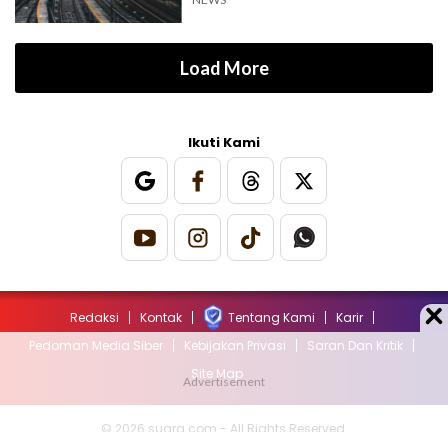
Load More
Ikuti Kami
Redaksi
Kontak
Tentang Kami
Karir
Pedoman Media Siber
Kebijakan Privasi
Saran Dan Kritik
Site Map
© 2026 suara.com - All Rights Reserved.