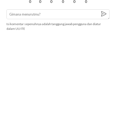
0
0
0
0
0
0
Isi komentar sepenuhnya adalah tanggung jawab pengguna dan diatur
dalam UU ITE