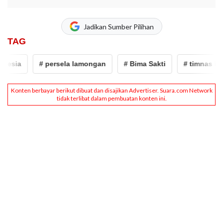
Jadikan Sumber Pilihan
TAG
esia
# persela lamongan
# Bima Sakti
# timnas ind