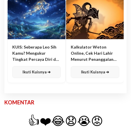
KUIS: Seberapa Leo Sih
Kalkulator Weton
Kamu? Mengukur
Online, Cek Hari Lahir
Tingkat Percaya Diri dan
Menurut Penanggalan
Karisma
Jawa
Ikuti Kuisnya ➔
Ikuti Kuisnya ➔
KOMENTAR
👍
❤️
😂
😧
😭
😡