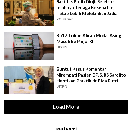
Saat Jas Putih Diuji: Selelah-
lelahnya Tenaga Kesehatan,
Tetap Lebih Melelahkan Jadi
Pasien
YOUR SAY
Rp17 Triliun Aliran Modal Asing
Masuk ke Pinjol RI
BISNIS
Buntut Kasus Komentar
Nirempati Pasien BPJS, RS Sardjito
Hentikan Praktik dr. Elda Putri
Rahard
VIDEO
Load More
Ikuti Kami