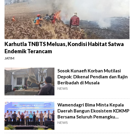
Karhutla TNBTS Meluas, Kondisi Habitat Satwa
Endemik Terancam
JATIM
Sosok Kunaefi Korban Mutilasi
Depok: Dikenal Pendiam dan Rajin
Beribadah di Musala
NEWS
Wamendagri Bima Minta Kepala
Daerah Bangun Ekosistem KDKMP
Bersama Seluruh Pemangku
Kepentingan
NEWS