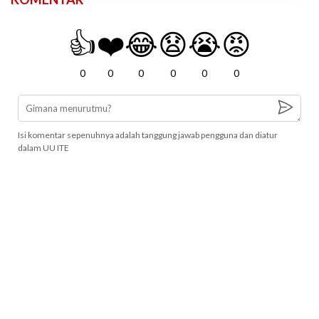
👍
❤️
😂
😧
😭
😡
0
0
0
0
0
0
Isi komentar sepenuhnya adalah tanggung jawab pengguna dan diatur
dalam UU ITE