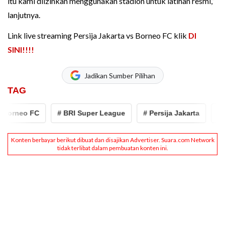
itu kami diizinkan menggunakan stadion untuk latihan resmi,”
lanjutnya.
Link live streaming Persija Jakarta vs Borneo FC klik
DI
SINI!!!!
Jadikan Sumber Pilihan
TAG
Borneo FC
# BRI Super League
# Persija Jakarta
# Pe