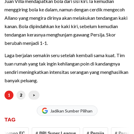
Juan Villa mendapatkan bola dari sisi kiri. Ia kemudian
menggiring bola ke dalam, namun dengan cerdik mengecoh
Allano yang mengira dirinya akan melakukan tendangan kaki
kanan. Bola dipindahkan ke kaki kiri, sebelum kemudian
tendangan kerasnya menghunjam gawang Persija. Skor
berubah menjadi 1-1.
Laga berjalan semakin seru setelah kembali sama kuat. Tim
tuan rumah yang tak ingin kehilangan poin di kandangnya
sendiri meningkatkan intensitas serangan yang menghasilkan
banyak peluang.
1
2
>
Jadikan Sumber Pilihan
TAG
 Borneo FC
# BRI Super League
# Persija
# Persija J