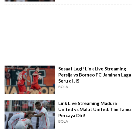
Sesaat Lagi! Link Live Streaming
Persija vs Borneo FC, Jaminan Laga
Seru di JIS
BOLA
Link Live Streaming Madura
United vs Malut United: Tim Tamu
Percaya Diri!
BOLA