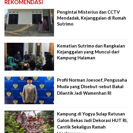
REKOMENDASI
Pengintai Misterius dan CCTV
Mendadak, Kejanggalan di Rumah
Sutrimo
Kematian Sutrimo dan Rangkaian
Kejanggalan yang Muncul dari
Kampung Halaman
Profil Norman Joesoef, Pengusaha
Muda yang Disebut-sebut Bakal
Dilantik Jadi Wamenhan RI
Kampung di Yogya Sulap Ratusan
Galon Bekas Jadi Dekorasi HUT RI,
Cantik Sekaligus Ramah