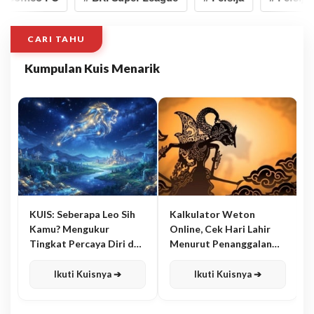
CARI TAHU
Kumpulan Kuis Menarik
KUIS: Seberapa Leo Sih
Kalkulator Weton
Kamu? Mengukur
Online, Cek Hari Lahir
Tingkat Percaya Diri dan
Menurut Penanggalan
Karisma
Jawa
Ikuti Kuisnya ➔
Ikuti Kuisnya ➔