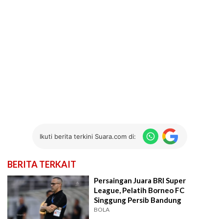
Ikuti berita terkini Suara.com di:
BERITA TERKAIT
Persaingan Juara BRI Super
League, Pelatih Borneo FC
Singgung Persib Bandung
BOLA