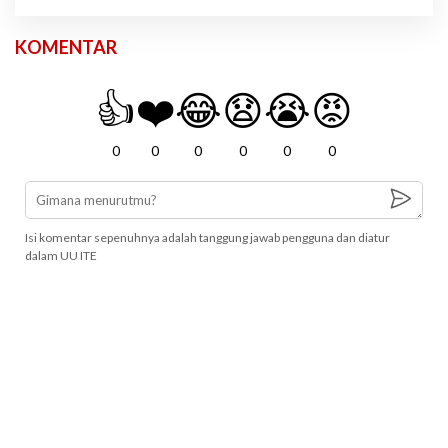
KOMENTAR
👍
❤️
😂
😧
😭
😡
0
0
0
0
0
0
Isi komentar sepenuhnya adalah tanggung jawab pengguna dan diatur
dalam UU ITE