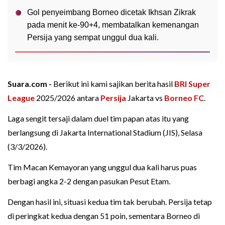
Gol penyeimbang Borneo dicetak Ikhsan Zikrak
pada menit ke-90+4, membatalkan kemenangan
Persija yang sempat unggul dua kali.
Suara.com -
Berikut ini kami sajikan berita hasil
BRI Super
League
2025/2026 antara
Persija
Jakarta vs
Borneo FC
.
Laga sengit tersaji dalam duel tim papan atas itu yang
berlangsung di Jakarta International Stadium (JIS), Selasa
(3/3/2026).
Tim Macan Kemayoran yang unggul dua kali harus puas
berbagi angka 2-2 dengan pasukan Pesut Etam.
Dengan hasil ini, situasi kedua tim tak berubah. Persija tetap
di peringkat kedua dengan 51 poin, sementara Borneo di