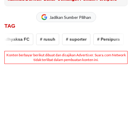
Jadikan Sumber Pilihan
TAG
Adhyaksa FC
# rusuh
# suporter
# Persipura
# 