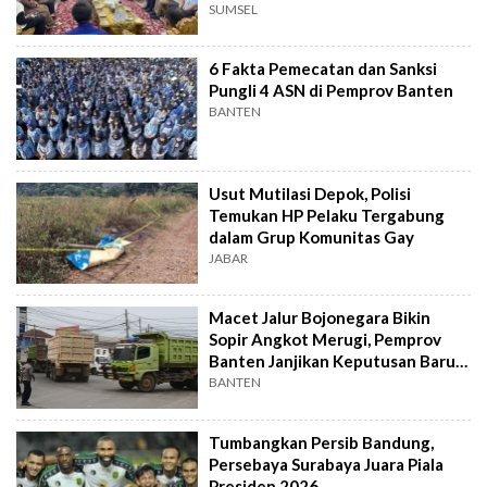
Ekonomi Daerah
SUMSEL
6 Fakta Pemecatan dan Sanksi
Pungli 4 ASN di Pemprov Banten
BANTEN
Usut Mutilasi Depok, Polisi
Temukan HP Pelaku Tergabung
dalam Grup Komunitas Gay
JABAR
Macet Jalur Bojonegara Bikin
Sopir Angkot Merugi, Pemprov
Banten Janjikan Keputusan Baru 4
Hari Lagi
BANTEN
Tumbangkan Persib Bandung,
Persebaya Surabaya Juara Piala
Presiden 2026