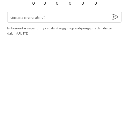
0
0
0
0
0
0
Isi komentar sepenuhnya adalah tanggung jawab pengguna dan diatur
dalam UU ITE