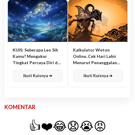
KUIS: Seberapa Leo Sih
Kalkulator Weton
Kamu? Mengukur
Online, Cek Hari Lahir
Tingkat Percaya Diri dan
Menurut Penanggalan
Karisma
Jawa
Ikuti Kuisnya ➔
Ikuti Kuisnya ➔
KOMENTAR
👍
❤️
😂
😧
😭
😡