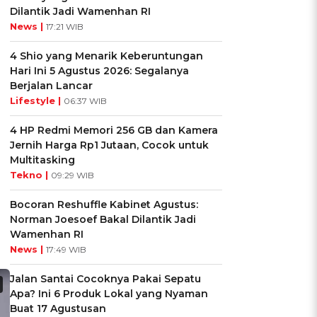
Dilantik Jadi Wamenhan RI
News |
17:21 WIB
4 Shio yang Menarik Keberuntungan
Hari Ini 5 Agustus 2026: Segalanya
Berjalan Lancar
Lifestyle |
06:37 WIB
4 HP Redmi Memori 256 GB dan Kamera
Jernih Harga Rp1 Jutaan, Cocok untuk
Multitasking
Tekno |
09:29 WIB
Bocoran Reshuffle Kabinet Agustus:
Norman Joesoef Bakal Dilantik Jadi
Wamenhan RI
News |
17:49 WIB
Jalan Santai Cocoknya Pakai Sepatu
Apa? Ini 6 Produk Lokal yang Nyaman
Buat 17 Agustusan