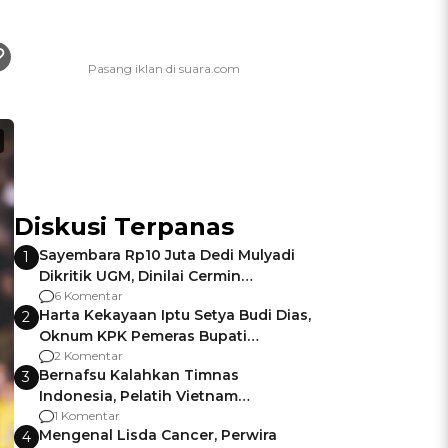
Diskusi Terpanas
Sayembara Rp10 Juta Dedi Mulyadi
1
Dikritik UGM, Dinilai Cermin
Gagalnya Negara Jamin Keamanan
6 Komentar
Harta Kekayaan Iptu Setya Budi Dias,
2
Oknum KPK Pemeras Bupati
Pemalang
2 Komentar
Bernafsu Kalahkan Timnas
3
Indonesia, Pelatih Vietnam
Berencana Pakai Jimat di Pakansari
1 Komentar
Mengenal Lisda Cancer, Perwira
4