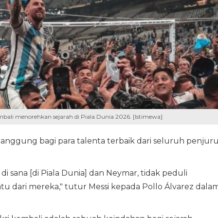
bali menorehkan sejarah di Piala Dunia 2026. [Istimewa]
panggung bagi para talenta terbaik dari seluruh penjur
di sana [di Piala Dunia] dan Neymar, tidak peduli
satu dari mereka," tutur Messi kepada Pollo Álvarez dala