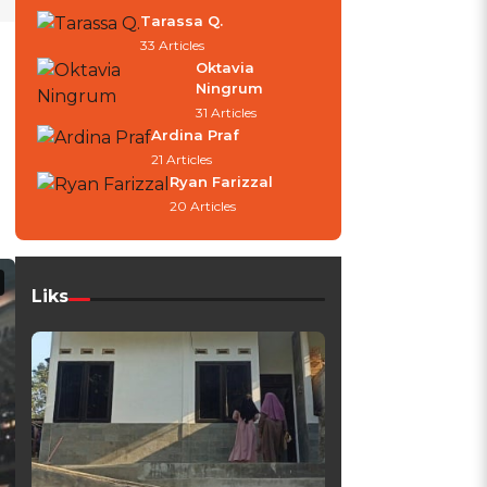
Tarassa Q.
33 Articles
Oktavia
Ningrum
31 Articles
Ardina Praf
21 Articles
Ryan Farizzal
20 Articles
Liks