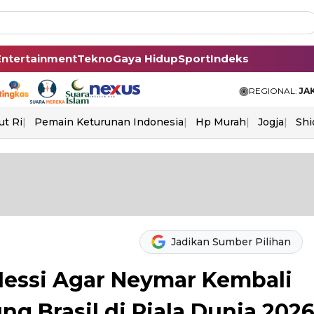
Entertainment
Tekno
Gaya Hidup
Sport
Indeks
REGIONAL:
JA
ut Ri
Pemain Keturunan Indonesia
Hp Murah
Jogja
Shi
Jadikan Sumber Pilihan
Messi Agar Neymar Kembali
g Brasil di Piala Dunia 202