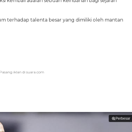
ksi kembali adalah sebuah keindahan bagi sejarah
um terhadap talenta besar yang dimiliki oleh mantan
Perbesar