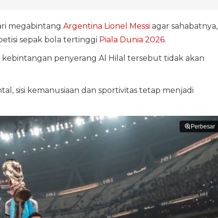
ari megabintang
Argentina
Lionel Messi
agar sahabatnya,
tisi sepak bola tertinggi
Piala Dunia 2026
.
kebintangan penyerang Al Hilal tersebut tidak akan
tal, sisi kemanusiaan dan sportivitas tetap menjadi
Perbesar