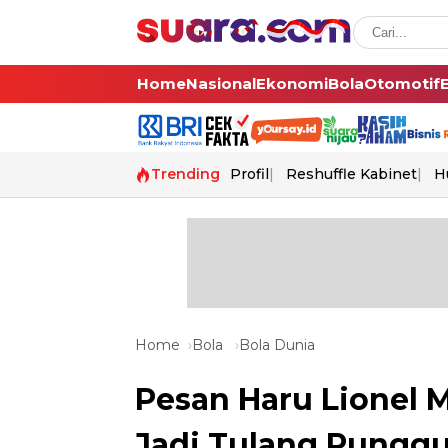
Home
Nasional
Ekonomi
Bola
Otomotif
Trending
Profil
Reshuffle Kabinet
H
Home
Bola
Bola Dunia
Pesan Haru Lionel 
Jadi Tulang Punggun