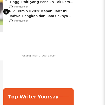
Tinggi Polri yang Pensiun Tak Lama
Usai Jadi Brigjen
1 Komentar
PIP Termin II 2026 Kapan Cair? Ini
5
Jadwal Lengkap dan Cara Ceknya
agar Dana Tidak Hangus!
1 Komentar
Top Writer Yoursay