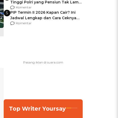
Tinggi Polri yang Pensiun Tak Lama
Usai Jadi Brigjen
1 Komentar
PIP Termin II 2026 Kapan Cair? Ini
5
Jadwal Lengkap dan Cara Ceknya
agar Dana Tidak Hangus!
1 Komentar
Top Writer Yoursay