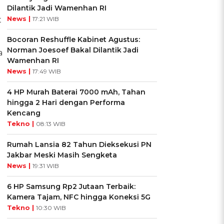
Dilantik Jadi Wamenhan RI
News |
t
17:21 WIB
Bocoran Reshuffle Kabinet Agustus:
Norman Joesoef Bakal Dilantik Jadi
a
Wamenhan RI
News |
17:49 WIB
4 HP Murah Baterai 7000 mAh, Tahan
hingga 2 Hari dengan Performa
Kencang
Tekno |
08:13 WIB
Rumah Lansia 82 Tahun Dieksekusi PN
Jakbar Meski Masih Sengketa
News |
19:31 WIB
6 HP Samsung Rp2 Jutaan Terbaik:
Kamera Tajam, NFC hingga Koneksi 5G
Tekno |
10:30 WIB