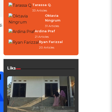
Tarassa Q.
33 Articles
Oktavia
Ningrum
di
31 Articles
Ardina Praf
21 Articles
Ryan Farizzal
20 Articles
Liks