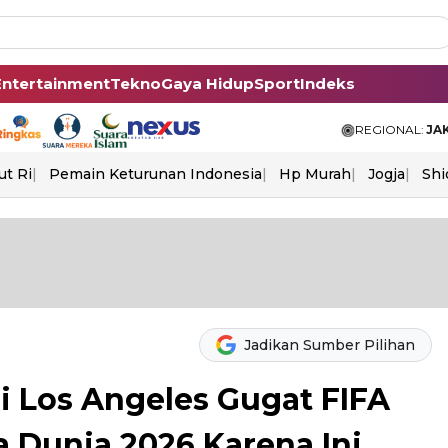
Entertainment
Tekno
Gaya Hidup
Sport
Indeks
REGIONAL:
JA
ut Ri
Pemain Keturunan Indonesia
Hp Murah
Jogja
Shi
Jadikan Sumber Pilihan
i Los Angeles Gugat FIFA
la Dunia 2026 Karena Ini