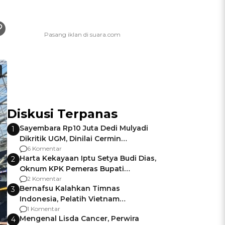
Diskusi Terpanas
Sayembara Rp10 Juta Dedi Mulyadi
1
Dikritik UGM, Dinilai Cermin
Gagalnya Negara Jamin Keamanan
6 Komentar
Harta Kekayaan Iptu Setya Budi Dias,
2
Oknum KPK Pemeras Bupati
Pemalang
2 Komentar
Bernafsu Kalahkan Timnas
3
Indonesia, Pelatih Vietnam
Berencana Pakai Jimat di Pakansari
1 Komentar
Mengenal Lisda Cancer, Perwira
4