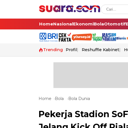
Home
Nasional
Ekonomi
Bola
Otomotif
Trending
Profil
Reshuffle Kabinet
H
Home
Bola
Bola Dunia
Pekerja Stadion SoF
Jelang Kick Off Pia