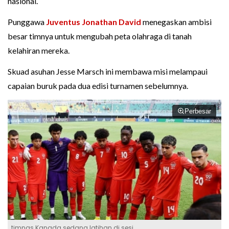
nasional.
Punggawa
Juventus
Jonathan David
menegaskan ambisi
besar timnya untuk mengubah peta olahraga di tanah
kelahiran mereka.
Skuad asuhan Jesse Marsch ini membawa misi melampaui
capaian buruk pada dua edisi turnamen sebelumnya.
Perbesar
timnas Kanada sedang latihan di sesi