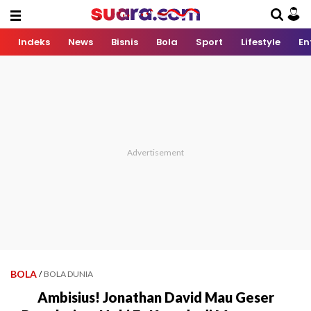
Indeks
News
Bisnis
Bola
Sport
Lifestyle
En
BOLA
/
BOLA DUNIA
Ambisius! Jonathan David Mau Geser