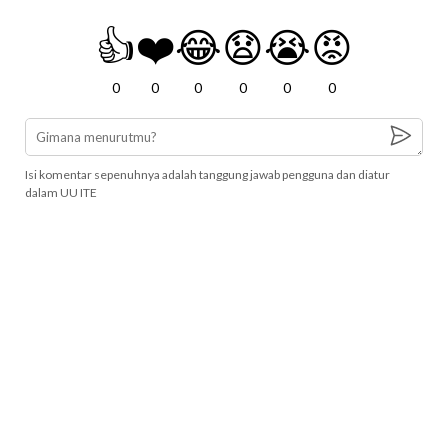
👍
❤️
😂
😧
😭
😡
0
0
0
0
0
0
Isi komentar sepenuhnya adalah tanggung jawab pengguna dan diatur
dalam UU ITE