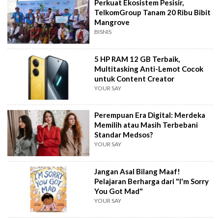
Perkuat Ekosistem Pesisir,
TelkomGroup Tanam 20 Ribu Bibit
Mangrove
BISNIS
5 HP RAM 12 GB Terbaik,
Multitasking Anti-Lemot Cocok
untuk Content Creator
YOUR SAY
Perempuan Era Digital: Merdeka
Memilih atau Masih Terbebani
Standar Medsos?
YOUR SAY
Jangan Asal Bilang Maaf!
Pelajaran Berharga dari "I'm Sorry
You Got Mad"
YOUR SAY