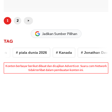
1
2
>
Jadikan Sumber Pilihan
TAG
s
# piala dunia 2026
# Kanada
# Jonathan David