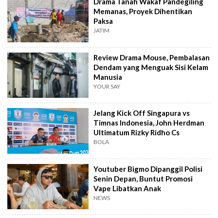
Drama Tanah Wakaf Pandegiling
Memanas, Proyek Dihentikan
Paksa
JATIM
Review Drama Mouse, Pembalasan
Dendam yang Menguak Sisi Kelam
Manusia
YOUR SAY
Jelang Kick Off Singapura vs
Timnas Indonesia, John Herdman
Ultimatum Rizky Ridho Cs
BOLA
Youtuber Bigmo Dipanggil Polisi
Senin Depan, Buntut Promosi
Vape Libatkan Anak
NEWS