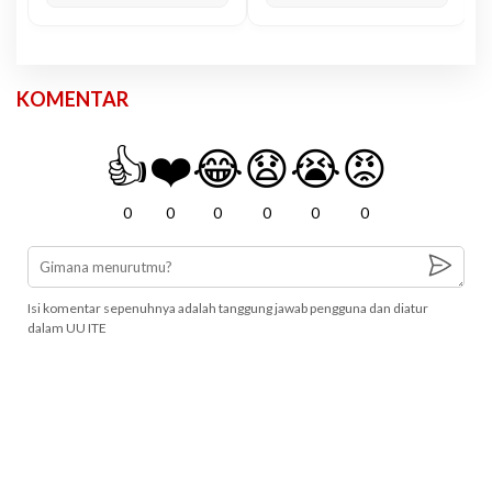
KOMENTAR
👍
❤️
😂
😧
😭
😡
0
0
0
0
0
0
Isi komentar sepenuhnya adalah tanggung jawab pengguna dan diatur
dalam UU ITE