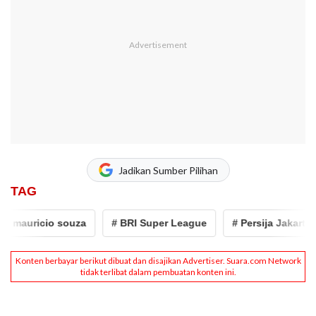
Jadikan Sumber Pilihan
TAG
mauricio souza
# BRI Super League
# Persija Jakarta