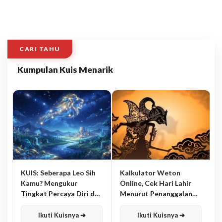
CARI TAHU
Kumpulan Kuis Menarik
KUIS: Seberapa Leo Sih
Kalkulator Weton
Kamu? Mengukur
Online, Cek Hari Lahir
Tingkat Percaya Diri dan
Menurut Penanggalan
Karisma
Jawa
Ikuti Kuisnya ➔
Ikuti Kuisnya ➔