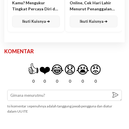
Kamu? Mengukur
Online, Cek Hari Lahir
Tingkat Percaya Diri dan
Menurut Penanggalan
Karisma
Jawa
Ikuti Kuisnya ➔
Ikuti Kuisnya ➔
KOMENTAR
👍
❤️
😂
😧
😭
😡
0
0
0
0
0
0
Isi komentar sepenuhnya adalah tanggung jawab pengguna dan diatur
dalam UU ITE