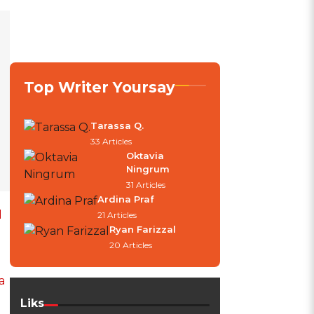
Top Writer Yoursay
Tarassa Q.
33 Articles
Oktavia
Ningrum
31 Articles
Ardina Praf
l
21 Articles
Ryan Farizzal
20 Articles
a
Liks