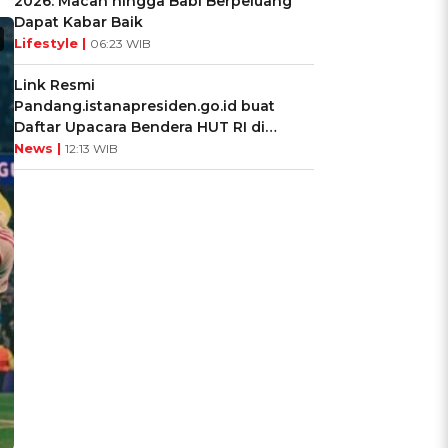
2026: Macan hingga Babi Berpeluang
Dapat Kabar Baik
Lifestyle |
06:23 WIB
Link Resmi
Pandang.istanapresiden.go.id buat
Daftar Upacara Bendera HUT RI di
Istana Negara
News |
12:13 WIB