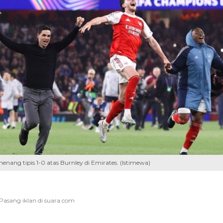
enang tipis 1-0 atas Burnley di Emirates. (Istimewa)