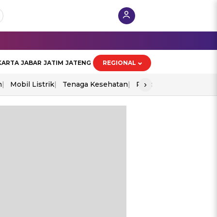
KARTA
JABAR
JATIM
JATENG
REGIONAL
›
n
Mobil Listrik
Tenaga Kesehatan
Piala Aff 2026
Ekono