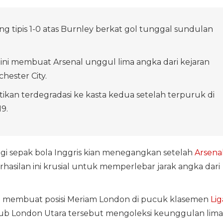
g tipis 1-0 atas Burnley berkat gol tunggal sundulan
ni membuat Arsenal unggul lima angka dari kejaran
hester City.
tikan terdegradasi ke kasta kedua setelah terpuruk di
9.
ggi sepak bola Inggris kian menegangkan setelah
Arsena
asilan ini krusial untuk memperlebar jarak angka dari
t membuat posisi Meriam London di pucuk klasemen
Lig
klub London Utara tersebut mengoleksi keunggulan lima