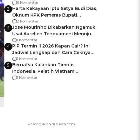
Gagalnya Negara Jamin Keamanan
6 Komentar
Harta Kekayaan Iptu Setya Budi Dias,
2
Oknum KPK Pemeras Bupati
Pemalang
2 Komentar
Jose Mourinho Dikabarkan Ngamuk
3
Usai Aurelien Tchouameni Menuju
Manchester United
1 Komentar
PIP Termin II 2026 Kapan Cair? Ini
4
Jadwal Lengkap dan Cara Ceknya
agar Dana Tidak Hangus!
1 Komentar
Bernafsu Kalahkan Timnas
5
Indonesia, Pelatih Vietnam
Berencana Pakai Jimat di Pakansari
1 Komentar