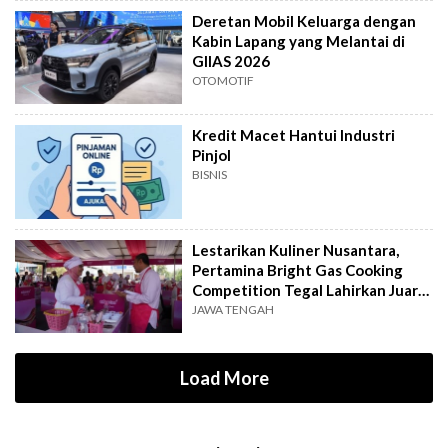
Deretan Mobil Keluarga dengan
Kabin Lapang yang Melantai di
GIIAS 2026
OTOMOTIF
Kredit Macet Hantui Industri
Pinjol
BISNIS
Lestarikan Kuliner Nusantara,
Pertamina Bright Gas Cooking
Competition Tegal Lahirkan Juara
Baru
JAWA TENGAH
Load More