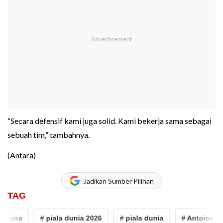
“Secara defensif kami juga solid. Kami bekerja sama sebagai
sebuah tim,” tambahnya.
(Antara)
Jadikan Sumber Pilihan
TAG
ana
# piala dunia 2026
# piala dunia
# Antoine Sem