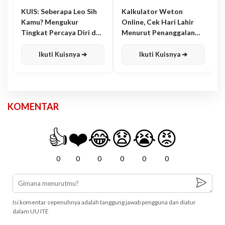
KUIS: Seberapa Leo Sih
Kalkulator Weton
Kamu? Mengukur
Online, Cek Hari Lahir
Tingkat Percaya Diri dan
Menurut Penanggalan
Karisma
Jawa
Ikuti Kuisnya ➔
Ikuti Kuisnya ➔
KOMENTAR
👍
❤️
😂
😧
😭
😡
0
0
0
0
0
0
Isi komentar sepenuhnya adalah tanggung jawab pengguna dan diatur
dalam UU ITE