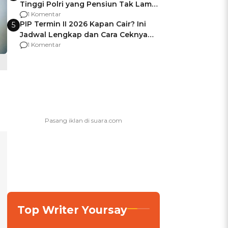
Tinggi Polri yang Pensiun Tak Lama
Usai Jadi Brigjen
1 Komentar
PIP Termin II 2026 Kapan Cair? Ini
5
Jadwal Lengkap dan Cara Ceknya
agar Dana Tidak Hangus!
1 Komentar
Top Writer Yoursay