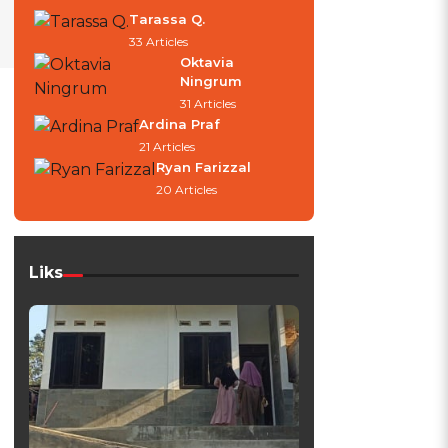
Tarassa Q.
33 Articles
Oktavia
Ningrum
31 Articles
Ardina Praf
21 Articles
Ryan Farizzal
20 Articles
Liks