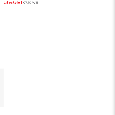
Lifestyle |
07:10 WIB
n