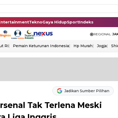
Entertainment
Tekno
Gaya Hidup
Sport
Indeks
REGIONAL:
JA
ut Ri
Pemain Keturunan Indonesia
Hp Murah
Jogja
Shi
Jadikan Sumber Pilihan
rsenal Tak Terlena Meski
a Liga Inggris