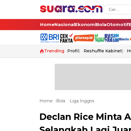
Home
Nasional
Ekonomi
Bola
Otomotif
Trending
Profil
Reshuffle Kabinet
H
Home
Bola
Liga Inggris
Declan Rice Minta A
Selangkah Lagi Juar