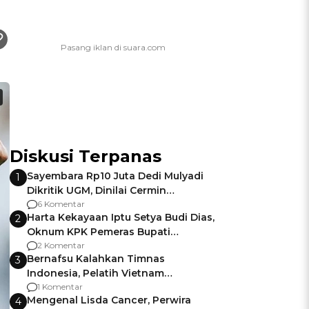
Diskusi Terpanas
Sayembara Rp10 Juta Dedi Mulyadi
1
Dikritik UGM, Dinilai Cermin
Gagalnya Negara Jamin Keamanan
6 Komentar
Harta Kekayaan Iptu Setya Budi Dias,
2
Oknum KPK Pemeras Bupati
Pemalang
2 Komentar
Bernafsu Kalahkan Timnas
3
Indonesia, Pelatih Vietnam
Berencana Pakai Jimat di Pakansari
1 Komentar
Mengenal Lisda Cancer, Perwira
4