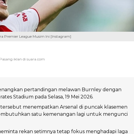
ara Premier League Musim Ini [Instagram]
enangkan pertandingan melawan Burnley dengan
irates Stadium pada Selasa, 19 Mei 2026.
ersebut menempatkan Arsenal di puncak klasemen
embutuhkan satu kemenangan lagi untuk mengunci
meminta rekan setimnya tetap fokus menghadapi laga