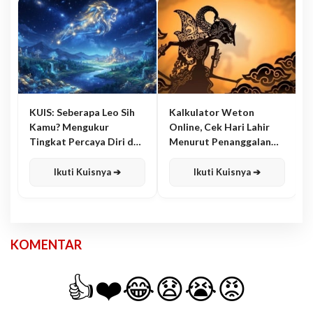
KUIS: Seberapa Leo Sih
Kalkulator Weton
Kamu? Mengukur
Online, Cek Hari Lahir
Tingkat Percaya Diri dan
Menurut Penanggalan
Karisma
Jawa
Ikuti Kuisnya ➔
Ikuti Kuisnya ➔
KOMENTAR
👍
❤️
😂
😧
😭
😡