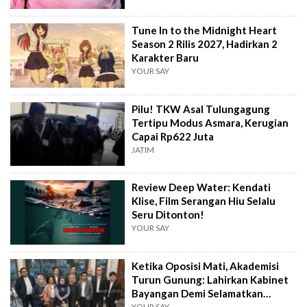
Tune In to the Midnight Heart
Season 2 Rilis 2027, Hadirkan 2
Karakter Baru
YOUR SAY
Pilu! TKW Asal Tulungagung
Tertipu Modus Asmara, Kerugian
Capai Rp622 Juta
JATIM
Review Deep Water: Kendati
Klise, Film Serangan Hiu Selalu
Seru Ditonton!
YOUR SAY
Ketika Oposisi Mati, Akademisi
Turun Gunung: Lahirkan Kabinet
Bayangan Demi Selamatkan
Demokrasi
YOUR SAY