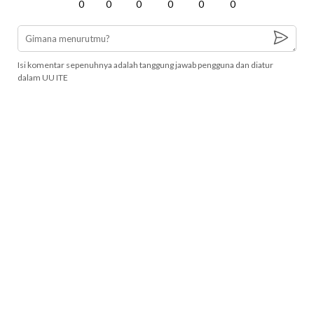
0
0
0
0
0
0
Isi komentar sepenuhnya adalah tanggung jawab pengguna dan diatur
dalam UU ITE