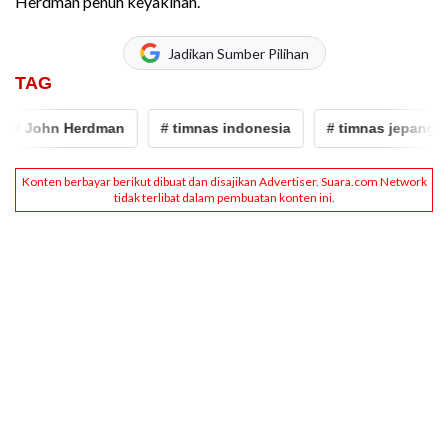
Herdman penuh keyakinan.
Jadikan Sumber Pilihan
TAG
 John Herdman
# timnas indonesia
# timnas jepang