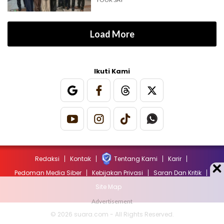
Load More
Ikuti Kami
Redaksi
Kontak
Tentang Kami
Karir
Pedoman Media Siber
Kebijakan Privasi
Saran Dan Kritik
Site Map
© 2026 suara.com - All Rights Reserved.