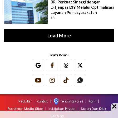
BRI Perkuat Sinergi dengan
Ditjenpas DIY Melalui Optimalisasi
Layanan Pemasyarakatan
BRI
Load More
Ikuti Kami
Redaksi
Kontak
Tentang Kami
Karir
Pedoman Media Siber
Kebijakan Privasi
Saran Dan Kritik
Site Map