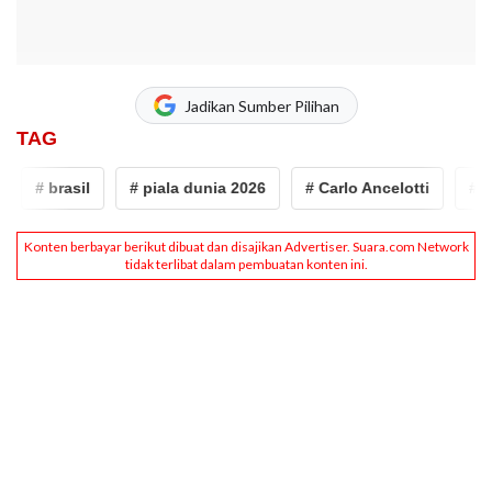
Jadikan Sumber Pilihan
TAG
# brasil
# piala dunia 2026
# Carlo Ancelotti
# Jo