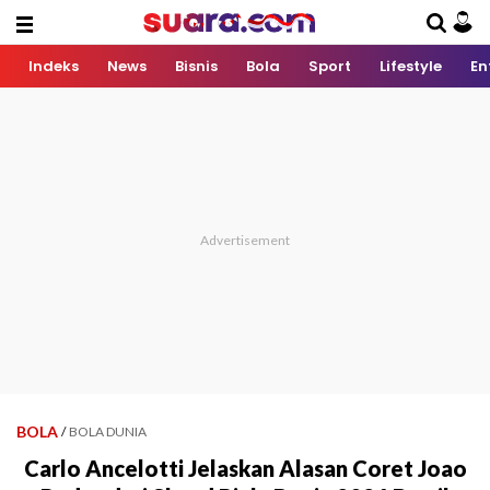
Indeks
News
Bisnis
Bola
Sport
Lifestyle
En
BOLA
/
BOLA DUNIA
Carlo Ancelotti Jelaskan Alasan Coret Joao