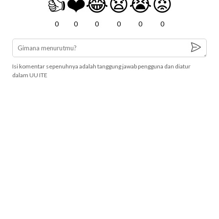
👍
❤️
😂
😧
😭
😡
0
0
0
0
0
0
Isi komentar sepenuhnya adalah tanggung jawab pengguna dan diatur
dalam UU ITE