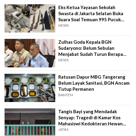
Eks Ketua Yayasan Sekolah
Swasta di Jakarta Selatan Buka
Suara Soal Temuan 995 Pucuk
Senjata Api
NEWS
Zulhas Goda Kepala BGN
Sudaryono: Belum Sebulan
Menjabat Sudah Turun Berapa
Kilo?
NEWS
Ratusan Dapur MBG Tangerang
Belum Layak Sanitasi, BGN Ancam
Tutup Permanen
BANTEN
Tangis Bayi yang Mendadak
Senyap: Tragedi di Kamar Kos
Mahasiswi Kedokteran Hewan
Surabaya
JATIM