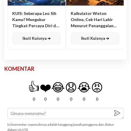
KUIS: Seberapa Leo Sih
Kalkulator Weton
Kamu? Mengukur
Online, Cek Hari Lahir
Tingkat Percaya Diri dan
Menurut Penanggalan
Karisma
Jawa
Ikuti Kuisnya ➔
Ikuti Kuisnya ➔
KOMENTAR
👍
❤️
😂
😧
😭
😡
0
0
0
0
0
0
Isi komentar sepenuhnya adalah tanggung jawab pengguna dan diatur
dalam UU ITE